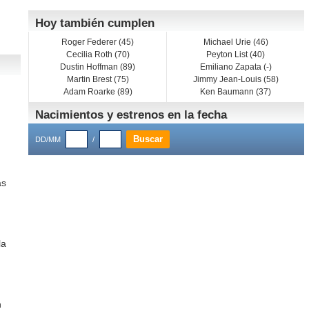
Hoy también cumplen
Roger Federer (45)
Michael Urie (46)
Cecilia Roth (70)
Peyton List (40)
Dustin Hoffman (89)
Emiliano Zapata (-)
Martin Brest (75)
Jimmy Jean-Louis (58)
Adam Roarke (89)
Ken Baumann (37)
Nacimientos y estrenos en la fecha
DD/MM
/
as
la
n