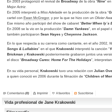
En 2003 protagonizó el revival de
Broadway
de la obra “
Nine
” en
Mejor Actriz
.
En 2005 interpretó a
Miss Adelaide
en la producción de la obra “
G
cartel con
Ewan McGregor
, y por la que se hizo con un
Olivier Aw
Ese mismo año participó del show de cabaret “
Better When Iy´s
En 2008 se la vio en la producción “
Damn Yankees
”, en el papel
también participaron
Sean Hayes
y
Cheyenne Jackson
.
En lo que respecta a su carrera como cantante, en el año 2002,
W
Songs & Lullabies
” en el que
Krakowski
interpretó la canción “
Y
Brickman
y
Krakowski
posteriormente grabaron juntos una versi
el disco “
Broadway Cares: Home For The Holidays
”, interpreta
En su vida personal,
Krakowski
tuvo una relación con
Julian Ov
a quien conoció en 2006 durante la filmación de “
Children of Me
Comentarios
(0)
Imprimir
A favoritos
Suscribirse
Vida profesional de Jane Krakowski