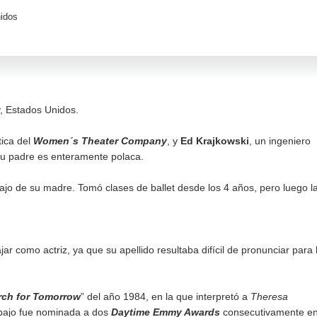
idos
, Estados Unidos.
tica del
Women´s Theater Company
, y
Ed Krajkowski
, un ingeniero
su padre es enteramente polaca.
abajo de su madre. Tomó clases de ballet desde los 4 años, pero luego l
ar como actriz, ya que su apellido resultaba difícil de pronunciar para 
rch for Tomorrow
” del año 1984, en la que interpretó a
Theresa
bajo fue nominada a dos
Daytime Emmy Awards
consecutivamente e