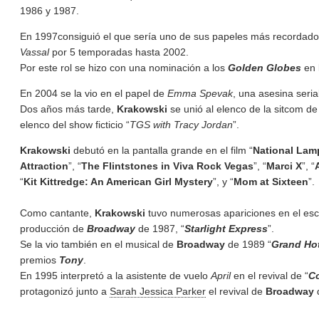
1986 y 1987.
En 1997consiguió el que sería uno de sus papeles más recordado 
Vassal
por 5 temporadas hasta 2002.
Por este rol se hizo con una nominación a los
Golden Globes
en 
En 2004 se la vio en el papel de
Emma Spevak
, una asesina seria
Dos años más tarde,
Krakowski
se unió al elenco de la sitcom d
elenco del show ficticio “
TGS with Tracy Jordan
”.
Krakowski
debutó en la pantalla grande en el film “
National Lam
Attraction
”, “
The Flintstones in Viva Rock Vegas
”, “
Marci X
”, “
“
Kit Kittredge: An American Girl Mystery
”, y “
Mom at Sixteen
”.
Como cantante,
Krakowski
tuvo numerosas apariciones en el esc
producción de
Broadway
de 1987, “
Starlight Express
”.
Se la vio también en el musical de
Broadway
de 1989 “
Grand Ho
premios
Tony
.
En 1995 interpretó a la asistente de vuelo
April
en el revival de “
C
protagonizó junto a
Sarah Jessica Parker
el revival de
Broadway
d