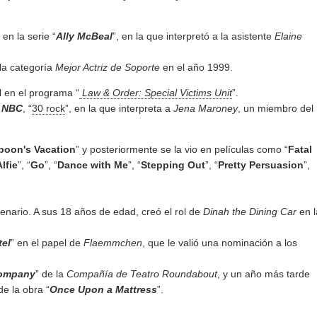
en la serie “
Ally McBeal
”, en la que interpretó a la asistente
Elaine
la categoría
Mejor Actriz de Soporte
en el año 1999.
l en el programa “
Law & Order: Special Victims Unit
”.
e
NBC
, “
30 rock
”, en la que interpreta a
Jena Maroney
, un miembro del
poon's Vacation
” y posteriormente se la vio en películas como “
Fatal
Alfie
”, “
Go
”, “
Dance with Me
”, “
Stepping Out
”, “
Pretty Persuasion
”,
enario. A sus 18 años de edad, creó el rol de
Dinah the Dining Car
en l
tel
” en el papel de
Flaemmchen
, que le valió una nominación a los
ompany
” de la
Compañía de Teatro Roundabout
, y un año más tarde
e la obra “
Once Upon a Mattress
”.