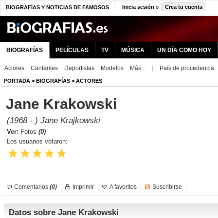
Inicia sesión
o
Crea tu cuenta
BIOGRAFÍAS Y NOTICIAS DE FAMOSOS
BIOGRAFÍAS
PELÍCULAS
TV
MÚSICA
UN DÍA COMO HOY
Actores
Cantantes
Deportistas
Modelos
Más...
|
País de procedencia
PORTADA
>
BIOGRAFÍAS
>
ACTORES
Jane Krakowski
(1968 - ) Jane Krajkowski
Ver:
Fotos
(0)
Los usuarios votaron:
Comentarios
(0)
Imprimir
A favoritos
Suscribirse
Datos sobre Jane Krakowski