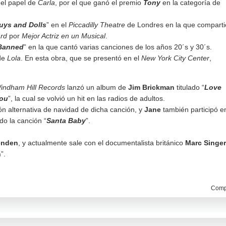
 el papel de
Carla
, por el que ganó el premio
Tony
en la categoría de
uys and Dolls
” en el
Piccadilly Theatre
de Londres en la que comparti
ard
por
Mejor Actriz en un Musical
.
 Banned
” en la que cantó varias canciones de los años 20´s y 30´s.
 de
Lola
. En esta obra, que se presentó en el
New York City Center
,
indham Hill Records
lanzó un album de
Jim Brickman
titulado “
Love
ou
”, la cual se volvió un hit en las radios de adultos.
ón alternativa de navidad de dicha canción, y
Jane
también participó e
ndo la canción “
Santa Baby
”.
enden
, y actualmente sale con el documentalista británico
Marc Singer
n
”.
Compa