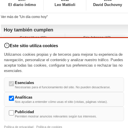
El diario íntimo
Leo Mattioli
David Duchovny
Ver más de "Un día como hoy"
Hoy también cumplen
Carlos Vives (65)
Eric Johnson (47)
Emil Nolde (-)
Erik King (17)
Este sitio utiliza cookies
Nicholas Ray (-)
Liam James (30)
Charlize Theron (51)
Wayne Knight (71)
Utilizamos cookies propias y de terceros para mejorar tu experiencia de
Maggie Wheeler (65)
Michael Shannon (52)
navegación, personalizar el contenido y analizar nuestro tráfico. Puedes
aceptar todas las cookies, configurar tus preferencias o rechazar las no
Nacimientos y estrenos en la fecha
esenciales.
DD/MM
/
Esenciales
Necesarias para el funcionamiento del sitio. No pueden desactivarse.
Analíticas
Nos ayudan a entender cómo usas el sitio (visitas, páginas vistas).
Buscar biografías >
A
-
B
-
C
-
D
-
E
-
F
-
G
-
H
-
I
-
J
-
K
-
L
-
M
-
N
-
O
-
P
-
Q
-
R
-
S
-
T
-
U
-
V
-
W
-
X
-
Y
-
Z
Publicidad
Permiten mostrar anuncios relevantes según tus intereses.
Política de privacidad
·
Política de cookies