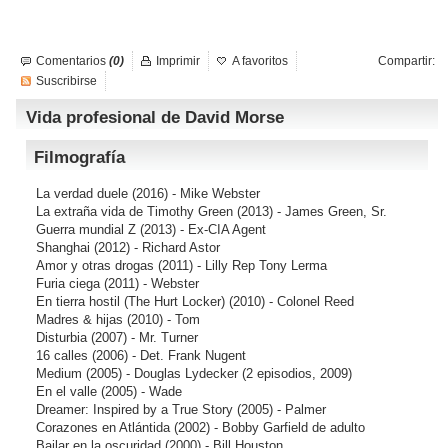
Comentarios
(0)
Imprimir
A favoritos
Compartir:
Suscribirse
Vida profesional de David Morse
Filmografía
La verdad duele
(2016) - Mike Webster
La extraña vida de Timothy Green
(2013) - James Green, Sr.
Guerra mundial Z
(2013) - Ex-CIA Agent
Shanghai
(2012) - Richard Astor
Amor y otras drogas
(2011) - Lilly Rep Tony Lerma
Furia ciega
(2011) - Webster
En tierra hostil (The Hurt Locker)
(2010) - Colonel Reed
Madres & hijas
(2010) - Tom
Disturbia
(2007) - Mr. Turner
16 calles
(2006) - Det. Frank Nugent
Medium
(2005) - Douglas Lydecker (2 episodios, 2009)
En el valle
(2005) - Wade
Dreamer: Inspired by a True Story
(2005) - Palmer
Corazones en Atlántida
(2002) - Bobby Garfield de adulto
Bailar en la oscuridad
(2000) - Bill Houston