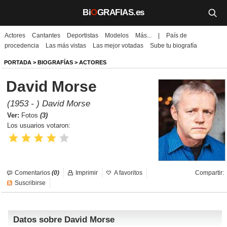
Bi
O
GRAFIAS.es
Actores
Cantantes
Deportistas
Modelos
Más...
|
País de
Biografías
procedencia
Las más vistas
Las mejor votadas
Sube tu biografía
Películas
PORTADA
>
BIOGRAFÍAS
>
ACTORES
David Morse
TV
(1953 - ) David Morse
Música
Ver:
Fotos
(3)
Los usuarios votaron:
Un día como hoy
Videos
Comentarios
(0)
Imprimir
A favoritos
Compartir:
Galerías
Suscribirse
Noticias
Datos sobre David Morse
Iniciar sesión
Crear cuenta