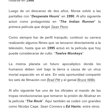
rodarse en
1988
.
Luego de un descanso de dos años, Morse volvió a las
pantallas con “
Desperate Hours
” en
1990
. Al año siguiente
actuó como protagonista en “
The Indian Runner
” la
primera película que dirigió
Sean Penn
.
Como siempre fue de perfil tranquilo, continuó su carrera
realizando algunos filmes que se lanzaron directamente a la
televisión, hasta que en
1995
actuó en la película que hoy
puede considerarse de culto: “
Twelve Monkeys
”.
La misma planeta un futuro apocalíptico donde los
humanos deben vivir bajo la tierra a causa de un virus
mortal esparcido en el aire. En esta oportunidad compartió
los sets de filmación con
Brad Pitt
y el genial
Bruce Willis
.
Al año siguiente fue uno de los oficiales al mando de las
tropas revolucionarias que tomaron la prisión de
Alcatraz
en
la película “
The Rock
”. Aquí también se codeó con grandes
como
Nicolas Cage
,
Sean Connery
y
Ed Harris
, entre otros.