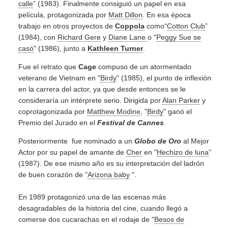
calle
” (1983). Finalmente consiguió un papel en esa
película, protagonizada por
Matt Dillon
. En esa época
trabajo en otros proyectos de
Coppola
como“
Cotton Club
”
(1984), con
Richard Gere
y
Diane Lane
o "
Peggy Sue se
casó
" (1986), junto a
Kathleen Turner
.
Fue el retrato que
Cage
compuso de un atormentado
veterano de Vietnam en "
Birdy
" (1985), el punto de inflexión
en la carrera del actor, ya que desde entonces se le
consideraría un intérprete serio. Dirigida por
Alan Parker
y
coprotagonizada por
Matthew Modine
, "
Birdy
" ganó el
Premio del Jurado en el
Festival de Cannes
.
Posteriormente fue nominado a un
Globo de Oro
al Mejor
Actor por su papel de amante de
Cher
en "
Hechizo de luna
"
(1987). De ese mismo año es su interpretación del ladrón
de buen corazón de "
Arizona baby
".
En 1989 protagonizó una de las escenas más
desagradables de la historia del cine, cuando llegó a
comerse dos cucarachas en el rodaje de "
Besos de