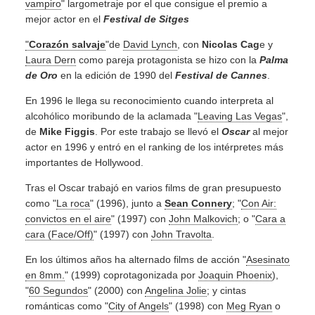
vampiro
" largometraje por el que consigue el premio a
mejor actor en el
F
estival de Sitges
"
Corazón salvaje
"de
David Lynch
, con
Nicolas Cag
e y
Laura Dern
como pareja protagonista se hizo con la
Palma
de Oro
en la edición de 1990 del
Festival de Cannes
.
En 1996 le llega su reconocimiento cuando interpreta al
alcohólico moribundo de la aclamada "
Leaving Las Vegas
",
de
Mike Figgis
. Por este trabajo se llevó el
Oscar
al mejor
actor en 1996 y entró en el ranking de los intérpretes más
importantes de Hollywood.
Tras el Oscar trabajó en varios films de gran presupuesto
como "
La roca
" (1996), junto a
Sean Connery
; "
Con Air:
convictos en el aire
" (1997) con
John Malkovich
; o "
Cara a
cara (Face/Off)
" (1997) con
John Travolta
.
En los últimos años ha alternado films de acción "
Asesinato
en 8mm.
" (1999) coprotagonizada por
Joaquin Phoenix
),
"
60 Segundos
" (2000) con
Angelina Jolie
; y cintas
románticas como "
City of Angels
" (1998) con
Meg Ryan
o