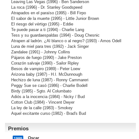
Leaving Las Vegas
(1996) - Ben Sanderson
La roca
(1996) - Dr. Stanley Goodspeed
Atrapados en el paraíso
(1995) - Bill Firpo
El sabor de la muerte
(1995) - Little Junior Brown
El riesgo del vértigo
(1995) - Eddie
Te puede pasar a ti
(1994) - Charlie Lang
Tess y su guardaespaldas
(1994) - Doug Chesnic
Atrapen al ladrón. ¿Al blanco o al negro?
(1993) - Amos Odell
Luna de miel para tres
(1992) - Jack Singer
Zandalee
(1991) - Johnny Collins
Pájaros de fuego
(1990) - Jake Preston
Corazón salvaje
(1990) - Sailor Ripley
Besos de vampiro
(1989) - Peter Loew
Arizona baby
(1987) - H.I. McDunnough
Hechizo de luna
(1987) - Ronny Cammareri
Peggy Sue se casó
(1986) - Charlie Bodell
Birdy
(1985) - Sgto. Al Columbato
Adiós a la inocencia
(1984) - Nicky / Bud
Cotton Club
(1984) - Vincent Dwyer
La ley de la calle
(1983) - Smokey
Aquel excitante curso
(1982) - Brad's Bud
Premios
Oscar
1995