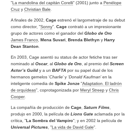
"
La mandolina del capitán Corelli
" (2001) junto a
Penélope
Cruz
y
Christian Bale
.
A finales de 2002,
Cage
estrenó el largometraje de su debut
como director, "
Sonny
".
Cage
contrató a un impresionante
grupo de actores como el ganador del
Globo de Oro
James Franco
,
Mena Suvari
,
Brenda Blethyn
y
Harry
Dean Stanton
.
En 2003, Cage asentó su status de actor fetiche tras ser
nominado al
Oscar
, al
Globo de Oro
, al premio del
Screen
Actor’s Guild
y a un
BAFTA
por su papel dual de los
hermanos gemelos ‘
Charlie
’ y ‘
Donald Kaufman
’ en la
inteligente comedia de
Spike Jonze
"
Adaptation. El ladrón
de orquídeas
", coprotagonizada por
Meryl Streep
y
Chris
Cooper
.
La compañía de producción de
Cage
,
Saturn Films
,
produjo en 2000, la película de
Lions Gate
aclamada por la
crítica, "
La Sombra del Vampiro
"; y en 2002 la película de
Universal Pictures
, "
La vida de David Gale
".