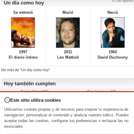
07 de agosto
Un día como hoy
Se estrenó
Murió
Nació
1997
2011
1960
El diario íntimo
Leo Mattioli
David Duchovny
Ver más de "Un día como hoy"
Hoy también cumplen
Carlos Vives (65)
Eric Johnson (47)
Emil Nolde (-)
Erik King (17)
Este sitio utiliza cookies
Nicholas Ray (-)
Liam James (30)
Charlize Theron (51)
Wayne Knight (71)
Utilizamos cookies propias y de terceros para mejorar tu experiencia de
Maggie Wheeler (65)
Michael Shannon (52)
navegación, personalizar el contenido y analizar nuestro tráfico. Puedes
aceptar todas las cookies, configurar tus preferencias o rechazar las no
Nacimientos y estrenos en la fecha
esenciales.