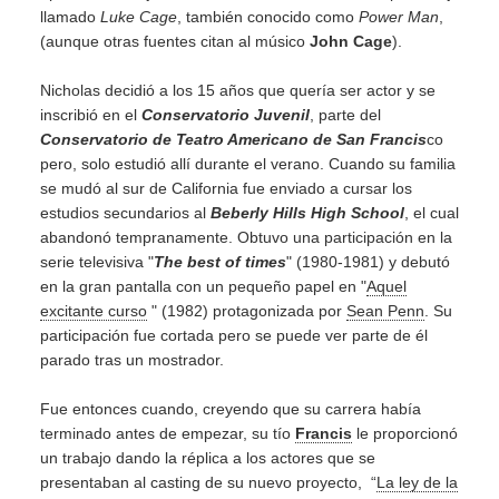
llamado
Luke Cage
, también conocido como
Power Man
,
(aunque otras fuentes citan al músico
John Cage
).
Nicholas decidió a los 15 años que quería ser actor y se
inscribió en el
Conservatorio Juvenil
, parte del
Conservatorio de Teatro Americano de San Francis
co
pero, solo estudió allí durante el verano. Cuando su familia
se mudó al sur de California fue enviado a cursar los
estudios secundarios al
Beberly Hills High School
, el cual
abandonó tempranamente. Obtuvo una participación en la
serie televisiva "
The best of times
" (1980-1981) y debutó
en la gran pantalla con un pequeño papel en "
Aquel
excitante curso
" (1982) protagonizada por
Sean Penn
. Su
participación fue cortada pero se puede ver parte de él
parado tras un mostrador.
Fue entonces cuando, creyendo que su carrera había
terminado antes de empezar, su tío
Francis
le proporcionó
un trabajo dando la réplica a los actores que se
presentaban al casting de su nuevo proyecto,
“
La ley de la