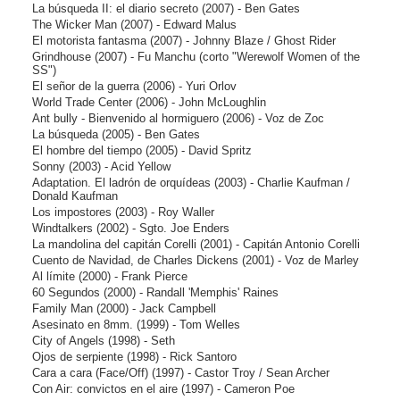
La búsqueda II: el diario secreto
(2007) - Ben Gates
The Wicker Man
(2007) - Edward Malus
El motorista fantasma
(2007) - Johnny Blaze / Ghost Rider
Grindhouse
(2007) - Fu Manchu (corto "Werewolf Women of the
SS")
El señor de la guerra
(2006) - Yuri Orlov
World Trade Center
(2006) - John McLoughlin
Ant bully - Bienvenido al hormiguero
(2006) - Voz de Zoc
La búsqueda
(2005) - Ben Gates
El hombre del tiempo
(2005) - David Spritz
Sonny
(2003) - Acid Yellow
Adaptation. El ladrón de orquídeas
(2003) - Charlie Kaufman /
Donald Kaufman
Los impostores
(2003) - Roy Waller
Windtalkers
(2002) - Sgto. Joe Enders
La mandolina del capitán Corelli
(2001) - Capitán Antonio Corelli
Cuento de Navidad, de Charles Dickens
(2001) - Voz de Marley
Al límite
(2000) - Frank Pierce
60 Segundos
(2000) - Randall 'Memphis' Raines
Family Man
(2000) - Jack Campbell
Asesinato en 8mm.
(1999) - Tom Welles
City of Angels
(1998) - Seth
Ojos de serpiente
(1998) - Rick Santoro
Cara a cara (Face/Off)
(1997) - Castor Troy / Sean Archer
Con Air: convictos en el aire
(1997) - Cameron Poe