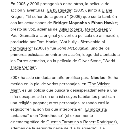
En 2005 y 2006 protagonizó entre otras, la película de
acción y aventuras "
La búsqueda
" (2005), junto a
Diane
Kruger
; "
El señor de la guerra
" (2006) que contó también
con las actuaciones de
Bridget Moynaha
y
Ethan Hawke
;
prestó su voz, además de
Julia Roberts
,
Meryl Streep
y
Paul Giamatti
a la original y divertida película de animación,
producida por
Tom Hanks
, "
Ant bully - Bienvenido al
hormiguero
" (2006) y fue
John McLoughlin,
uno de los
primeros policíass en entrar en acción, luego del atentado a
las Torres gemelas, en la película de
Oliver Stone
, "
World
Trade Center
".
2007 ha sido sin duda un año prolífico para
Nicolas
. Se ha
metido en la piel de varios personajes, en "
The Wicker
Man
", es un policía que buscará desesperadamente a una
niña desaparecida en una isla cuyos habitantes practican
una religión pagana; otros personajes, rozando casi la
esquizofrenia, son los que interpreta en "
El motorista
fantasma
" o en "
Grindhouse
" (el experimento
cinematográfico de
Quentin Tarantino
y
Robert Rodriguez
),
además de la segunda parte de "
La búsqueda
", "
La