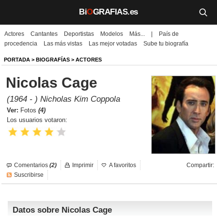
Bi
O
GRAFIAS.es
Actores
Cantantes
Deportistas
Modelos
Más...
|
País de
Biografías
procedencia
Las más vistas
Las mejor votadas
Sube tu biografía
Películas
PORTADA
>
BIOGRAFÍAS
>
ACTORES
Nicolas Cage
TV
(1964 - ) Nicholas Kim Coppola
Música
Ver:
Fotos
(4)
Los usuarios votaron:
Un día como hoy
Videos
Comentarios
(2)
Imprimir
A favoritos
Compartir:
Galerías
Suscribirse
Noticias
Datos sobre Nicolas Cage
Iniciar sesión
Crear cuenta