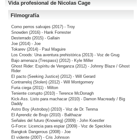
Vida profesional de Nicolas Cage
Filmografía
Como perros salvajes
(2017) - Troy
Snowden
(2016) - Hank Forrester
Desterrado
(2015) - Gallain
Joe
(2014) - Joe
Tokarev
(2014) - Paul Maguire
Los Croods: Una aventura prehistórica
(2013) - Voz de Grug
Bajo amenaza (Trespass)
(2012) - Kyle Miller
Ghost Rider: Espíritu de Venganza
(2012) - Johnny Blaze / Ghost
Rider
El pacto (Seeking Justice)
(2012) - Will Gerard
Contrarreloj (Stolen)
(2012) - Will Montgomery
Furia ciega
(2011) - Milton
Teniente corrupto
(2010) - Terence McDonagh
Kick-Ass. Listo para machacar
(2010) - Damon Macready / Big
Daddy
Astro Boy (Astroboy)
(2010) - Voz de Dr. Tenma
El Aprendiz de Brujo
(2010) - Balthazar
Señales del futuro (Knowing)
(2009) - John Koestler
G-Force: Licencia para espiar
(2009) - Voz de Speckles
Bangkok Dangerous
(2008) - Joe
El vidente
(2007) - Cris Johnson