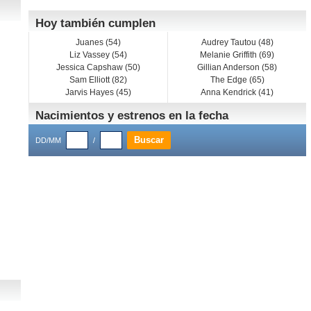
Hoy también cumplen
Juanes (54)
Audrey Tautou (48)
Liz Vassey (54)
Melanie Griffith (69)
Jessica Capshaw (50)
Gillian Anderson (58)
Sam Elliott (82)
The Edge (65)
Jarvis Hayes (45)
Anna Kendrick (41)
Nacimientos y estrenos en la fecha
DD/MM
/