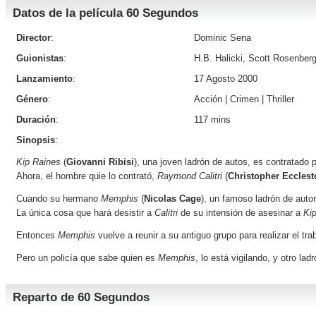
Datos de la película 60 Segundos
Director
:
Dominic Sena
Guionistas
:
H.B. Halicki, Scott Rosenber
Lanzamiento
:
17 Agosto 2000
Género
:
Acción
|
Crimen
|
Thriller
Duración
:
117 mins
Sinopsis
:
Kip Raines
(
Giovanni Ribisi
), una joven ladrón de autos, es contratado 
Ahora, el hombre quie lo contrató,
Raymond Calitri
(
Christopher Ecclest
Cuando su hermano
Memphis
(
Nicolas Cage
), un famoso ladrón de auto
La única cosa que hará desistir a
Calitri
de su intensión de asesinar a
Ki
Entonces
Memphis
vuelve a reunir a su antiguo grupo para realizar el tr
Pero un policía que sabe quien es
Memphis
, lo está vigilando, y otro la
Reparto de 60 Segundos