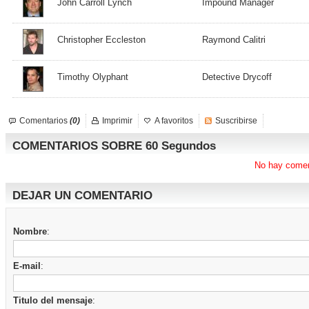
John Carroll Lynch
Impound Manager
Christopher Eccleston
Raymond Calitri
Timothy Olyphant
Detective Drycoff
Comentarios
(0)
Imprimir
A favoritos
Suscribirse
COMENTARIOS SOBRE 60 Segundos
No hay comen
DEJAR UN COMENTARIO
Nombre
:
E-mail
:
Titulo del mensaje
: