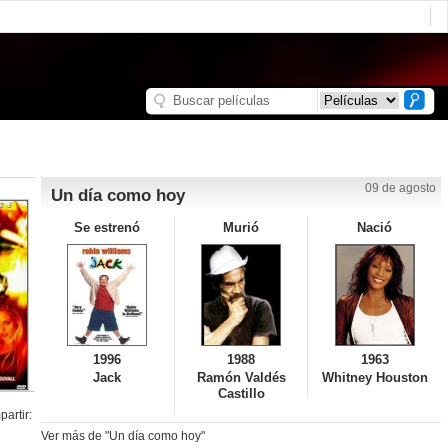
09 de agosto
Un día como hoy
Se estrenó
Murió
Nació
1996
1988
1963
Jack
Ramón Valdés
Whitney Houston
Castillo
artir:
Ver más de "Un día como hoy"