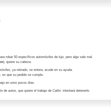
g
para robar 50 específicos automóviles de lujo, pero algo sale mal.
on
), quiere su cabeza.
móviles, ya retirado, se entera, acude en su ayuda.
p
, es que su pedido se cumpla.
abajo en unos pocos días.
drón de autos, que quiere el trabajo de
Calitri
, intentará detenerlo.