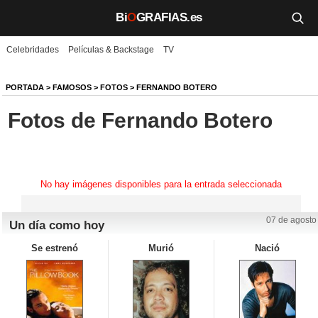
Bi
O
GRAFIAS.es
Celebridades
Películas & Backstage
TV
Biografías
Películas
PORTADA
>
FAMOSOS
>
FOTOS
>
FERNANDO BOTERO
Fotos de Fernando Botero
TV
Música
Un día como hoy
No hay imágenes disponibles para la entrada seleccionada
Videos
07 de agosto
Un día como hoy
Galerías
Se estrenó
Murió
Nació
Noticias
Iniciar sesión
Crear cuenta