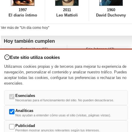
1997
2011
1960
El diario íntimo
Leo Mattioli
David Duchovny
Ver más de "Un día como hoy"
Hoy también cumplen
Carlos Vives (65)
Eric Johnson (47)
Emil Nolde (-)
Erik King (17)
Este sitio utiliza cookies
Nicholas Ray (-)
Liam James (30)
Charlize Theron (51)
Wayne Knight (71)
Utilizamos cookies propias y de terceros para mejorar tu experiencia de
Maggie Wheeler (65)
Michael Shannon (52)
navegación, personalizar el contenido y analizar nuestro tráfico. Puedes
aceptar todas las cookies, configurar tus preferencias o rechazar las no
Nacimientos y estrenos en la fecha
esenciales.
DD/MM
/
Esenciales
Necesarias para el funcionamiento del sitio. No pueden desactivarse.
Analíticas
Nos ayudan a entender cómo usas el sitio (visitas, páginas vistas).
Buscar biografías >
A
-
B
-
C
-
D
-
E
-
F
-
G
-
H
-
I
-
J
-
K
-
L
-
M
-
N
-
O
-
P
-
Q
-
R
-
S
-
T
-
U
-
V
-
W
-
X
-
Y
-
Z
Publicidad
Permiten mostrar anuncios relevantes según tus intereses.