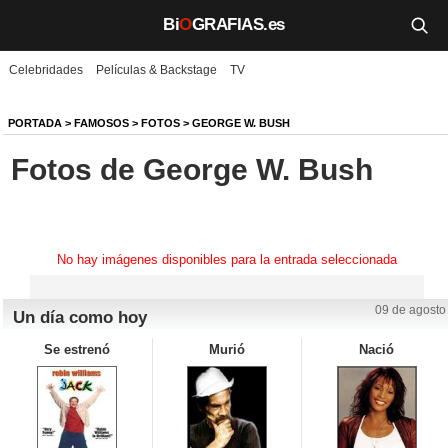
Bi
O
GRAFIAS.es
Celebridades
Películas & Backstage
TV
Biografías
Películas
PORTADA
>
FAMOSOS
>
FOTOS
>
GEORGE W. BUSH
Fotos de George W. Bush
TV
Música
Un día como hoy
No hay imágenes disponibles para la entrada seleccionada
Videos
09 de agosto
Un día como hoy
Galerías
Se estrenó
Murió
Nació
Noticias
Iniciar sesión
Crear cuenta