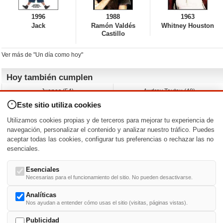
1996
1988
1963
Jack
Ramón Valdés
Whitney Houston
Castillo
Ver más de "Un día como hoy"
Hoy también cumplen
Juanes (54)
Audrey Tautou (48)
Liz Vassey (54)
Melanie Griffith (69)
Este sitio utiliza cookies
Jessica Capshaw (50)
Gillian Anderson (58)
Sam Elliott (82)
The Edge (65)
Utilizamos cookies propias y de terceros para mejorar tu experiencia de
Jarvis Hayes (45)
Anna Kendrick (41)
navegación, personalizar el contenido y analizar nuestro tráfico. Puedes
aceptar todas las cookies, configurar tus preferencias o rechazar las no
Nacimientos y estrenos en la fecha
esenciales.
DD/MM
/
Esenciales
Necesarias para el funcionamiento del sitio. No pueden desactivarse.
Analíticas
Nos ayudan a entender cómo usas el sitio (visitas, páginas vistas).
Buscar biografías >
A
-
B
-
C
-
D
-
E
-
F
-
G
-
H
-
I
-
J
-
K
-
L
-
M
-
N
-
O
-
P
-
Q
-
R
-
S
-
T
-
U
-
V
-
W
-
X
-
Y
-
Z
Publicidad