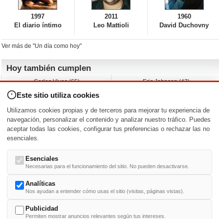
1997
2011
1960
El diario íntimo
Leo Mattioli
David Duchovny
Ver más de "Un día como hoy"
Hoy también cumplen
Carlos Vives (65)
Eric Johnson (47)
Emil Nolde (-)
Erik King (17)
Este sitio utiliza cookies
Nicholas Ray (-)
Liam James (30)
Charlize Theron (51)
Wayne Knight (71)
Utilizamos cookies propias y de terceros para mejorar tu experiencia de
Maggie Wheeler (65)
Michael Shannon (52)
navegación, personalizar el contenido y analizar nuestro tráfico. Puedes
aceptar todas las cookies, configurar tus preferencias o rechazar las no
Nacimientos y estrenos en la fecha
esenciales.
DD/MM
/
Esenciales
Necesarias para el funcionamiento del sitio. No pueden desactivarse.
Analíticas
Nos ayudan a entender cómo usas el sitio (visitas, páginas vistas).
Buscar biografías >
A
-
B
-
C
-
D
-
E
-
F
-
G
-
H
-
I
-
J
-
K
-
L
-
M
-
N
-
O
-
P
-
Q
-
R
-
S
-
T
-
U
-
V
-
W
-
X
-
Y
-
Z
Publicidad
Permiten mostrar anuncios relevantes según tus intereses.