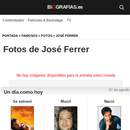
Bi
O
GRAFIAS.es
Celebridades
Películas & Backstage
TV
Biografías
Películas
PORTADA
>
FAMOSOS
>
FOTOS
>
JOSÉ FERRER
Fotos de José Ferrer
TV
Música
Un día como hoy
No hay imágenes disponibles para la entrada seleccionada
Videos
07 de agosto
Un día como hoy
Galerías
Se estrenó
Murió
Nació
Noticias
Iniciar sesión
Crear cuenta