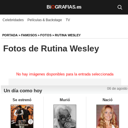
Bi
O
GRAFIAS.es
Celebridades
Películas & Backstage
TV
Biografías
Películas
PORTADA
>
FAMOSOS
>
FOTOS
>
RUTINA WESLEY
Fotos de Rutina Wesley
TV
Música
Un día como hoy
No hay imágenes disponibles para la entrada seleccionada
Videos
06 de agosto
Un día como hoy
Galerías
Se estrenó
Murió
Nació
Noticias
Iniciar sesión
Crear cuenta