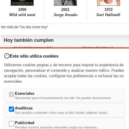
1999
2001
1972
Wild wild west
Jorge Amado
Geri Halliwell
Ver más de "Un día como hoy"
Hoy también cumplen
M. Night Shyamalan (56)
Charles Crichton (-)
Claudio Basso (49)
Jesse Ferguson (68)
Este sitio utiliza cookies
Andy Warhol (98)
Michelle Yeoh (64)
Melissa George (50)
Jeremy Ratchford (61)
Utilizamos cookies propias y de terceros para mejorar tu experiencia de
Vera Farmiga (53)
Jason O’Mara (54)
navegación, personalizar el contenido y analizar nuestro tráfico. Puedes
aceptar todas las cookies, configurar tus preferencias o rechazar las no
Nacimientos y estrenos en la fecha
esenciales.
DD/MM
/
Esenciales
Necesarias para el funcionamiento del sitio. No pueden desactivarse.
Analíticas
Nos ayudan a entender cómo usas el sitio (visitas, páginas vistas).
Buscar biografías >
A
-
B
-
C
-
D
-
E
-
F
-
G
-
H
-
I
-
J
-
K
-
L
-
M
-
N
-
O
-
P
-
Q
-
R
-
S
-
T
-
U
-
V
-
W
-
X
-
Y
-
Z
Publicidad
Permiten mostrar anuncios relevantes según tus intereses.