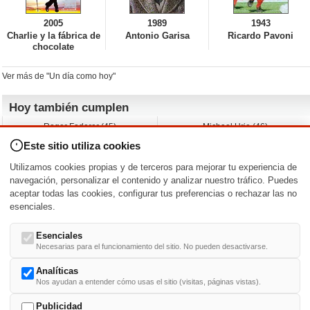
2005
1989
1943
Charlie y la fábrica de
Antonio Garisa
Ricardo Pavoni
chocolate
Ver más de "Un día como hoy"
Hoy también cumplen
Roger Federer (45)
Michael Urie (46)
Cecilia Roth (70)
Peyton List (40)
Este sitio utiliza cookies
Dustin Hoffman (89)
Emiliano Zapata (-)
Martin Brest (75)
Jimmy Jean-Louis (58)
Utilizamos cookies propias y de terceros para mejorar tu experiencia de
Adam Roarke (89)
Ken Baumann (37)
navegación, personalizar el contenido y analizar nuestro tráfico. Puedes
aceptar todas las cookies, configurar tus preferencias o rechazar las no
Nacimientos y estrenos en la fecha
esenciales.
DD/MM
/
Esenciales
Necesarias para el funcionamiento del sitio. No pueden desactivarse.
Analíticas
Nos ayudan a entender cómo usas el sitio (visitas, páginas vistas).
Buscar biografías >
A
-
B
-
C
-
D
-
E
-
F
-
G
-
H
-
I
-
J
-
K
-
L
-
M
-
N
-
O
-
P
-
Q
-
R
-
S
-
T
-
U
-
V
-
W
-
X
-
Y
-
Z
Publicidad