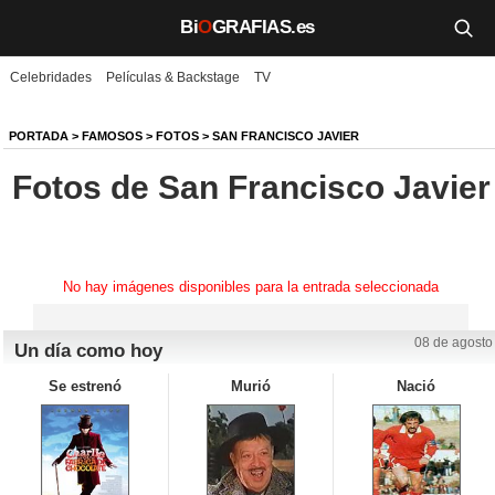
Bi
O
GRAFIAS.es
Celebridades
Películas & Backstage
TV
Biografías
Películas
PORTADA
>
FAMOSOS
>
FOTOS
>
SAN FRANCISCO JAVIER
Fotos de San Francisco Javier
TV
Música
Un día como hoy
No hay imágenes disponibles para la entrada seleccionada
Videos
08 de agosto
Un día como hoy
Galerías
Se estrenó
Murió
Nació
Noticias
Iniciar sesión
Crear cuenta