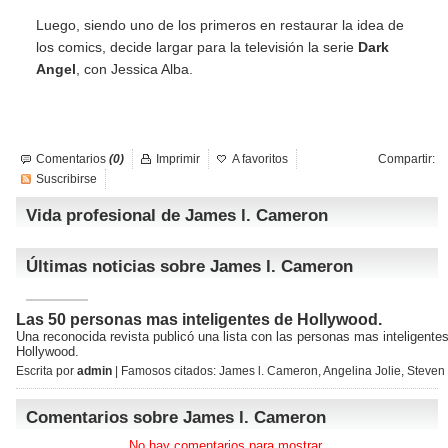
Luego, siendo uno de los primeros en restaurar la idea de
los comics, decide largar para la televisión la serie
Dark
Angel
, con Jessica Alba.
Comentarios
(0)
Imprimir
A favoritos
Compartir:
Suscribirse
Vida profesional de James l. Cameron
Últimas noticias sobre James l. Cameron
Las 50 personas mas inteligentes de Hollywood.
Una reconocida revista publicó una lista con las personas mas inteligente
Hollywood.
Escrita por
admin
| Famosos citados:
James l. Cameron
,
Angelina Jolie
,
Steven
Comentarios sobre James l. Cameron
No hay comentarios para mostrar.