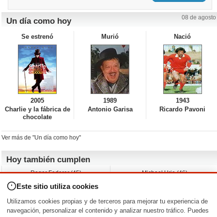
08 de agosto
Un día como hoy
Se estrenó
Murió
Nació
2005
1989
1943
Charlie y la fábrica de
Antonio Garisa
Ricardo Pavoni
chocolate
Ver más de "Un día como hoy"
Hoy también cumplen
Roger Federer (45)
Michael Urie (46)
Cecilia Roth (70)
Peyton List (40)
Este sitio utiliza cookies
Dustin Hoffman (89)
Emiliano Zapata (-)
Martin Brest (75)
Jimmy Jean-Louis (58)
Utilizamos cookies propias y de terceros para mejorar tu experiencia de
Adam Roarke (89)
Ken Baumann (37)
navegación, personalizar el contenido y analizar nuestro tráfico. Puedes