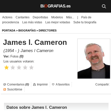
Bi
O
GRAFIAS.es
Actores
Cantantes
Deportistas
Modelos
Más...
|
País de
Biografías
procedencia
Las más vistas
Las mejor votadas
Sube tu biografía
Películas
PORTADA
>
BIOGRAFÍAS
>
DIRECTORES
James l. Cameron
TV
(1954 - ) James l Cameron
Música
Ver:
Fotos
(0)
Los usuarios votaron:
Un día como hoy
Videos
Comentarios
(0)
Imprimir
A favoritos
Compartir:
Galerías
Suscribirse
Noticias
Datos sobre James l. Cameron
Iniciar sesión
Crear cuenta