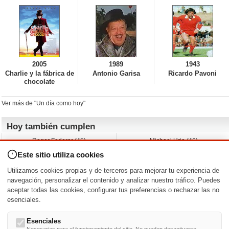
2005
1989
1943
Charlie y la fábrica de
Antonio Garisa
Ricardo Pavoni
chocolate
Ver más de "Un día como hoy"
Hoy también cumplen
Roger Federer (45)
Michael Urie (46)
Cecilia Roth (70)
Peyton List (40)
Este sitio utiliza cookies
Dustin Hoffman (89)
Emiliano Zapata (-)
Martin Brest (75)
Jimmy Jean-Louis (58)
Utilizamos cookies propias y de terceros para mejorar tu experiencia de
Adam Roarke (89)
Ken Baumann (37)
navegación, personalizar el contenido y analizar nuestro tráfico. Puedes
aceptar todas las cookies, configurar tus preferencias o rechazar las no
Nacimientos y estrenos en la fecha
esenciales.
DD/MM
/
Esenciales