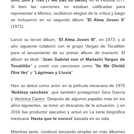
Uno, Dos y Tres (Y Me Dás un Beso)
’ en el Festival OTI.
Si bien las canciones no estaban calificadas para
representar a México, recibieron elogios de la crítica y luego
se incluyeron en su segundo álbum "
El Alma Joven II
"
(1972).
Lanzó su tercer álbum, "
El Alma Joven III
", en 1973, y al
año siguiente colaboró con el grupo Vargas de Tecalitlán
para el lanzamiento de su primer álbum de mariachi. El
álbum se tituló "
Juan Gabriel con el Mariachi Vargas de
Tecalitlán
" y contó con canciones como "
Se Me Olvidó
Otra Vez
" y "
Lágrimas y Lluvia
".
Hizo su debut como actor en la película mexicana de 1975
'
Nobleza ranchera
', que también protagonizó Sara García
y
Verónica Castro
. Después de algunos papeles más en los
años siguientes, se tomó un descanso de la actuación, y en
2016 fue productor ejecutivo y actuó en La serie biográfica
mexicana '
Hasta que te conocí
' basada en su vida.
Mientras tanto, continuó lanzando simples en más álbumes