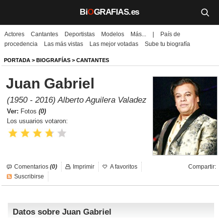
Bi
O
GRAFIAS.es
Actores
Cantantes
Deportistas
Modelos
Más...
|
País de
Biografías
procedencia
Las más vistas
Las mejor votadas
Sube tu biografía
Películas
PORTADA
>
BIOGRAFÍAS
>
CANTANTES
Juan Gabriel
TV
(1950 - 2016) Alberto Aguilera Valadez
Música
Ver:
Fotos
(0)
Los usuarios votaron:
Un día como hoy
Videos
Comentarios
(0)
Imprimir
A favoritos
Compartir:
Galerías
Suscribirse
Noticias
Datos sobre Juan Gabriel
Iniciar sesión
Crear cuenta