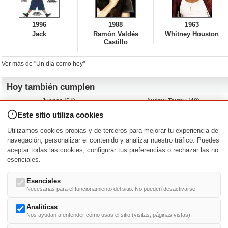
1996
1988
1963
Jack
Ramón Valdés
Whitney Houston
Castillo
Ver más de "Un día como hoy"
Hoy también cumplen
Juanes (54)
Audrey Tautou (48)
Liz Vassey (54)
Melanie Griffith (69)
Este sitio utiliza cookies
Jessica Capshaw (50)
Gillian Anderson (58)
Sam Elliott (82)
The Edge (65)
Utilizamos cookies propias y de terceros para mejorar tu experiencia de
Jarvis Hayes (45)
Anna Kendrick (41)
navegación, personalizar el contenido y analizar nuestro tráfico. Puedes
aceptar todas las cookies, configurar tus preferencias o rechazar las no
Nacimientos y estrenos en la fecha
esenciales.
DD/MM
/
Esenciales
Necesarias para el funcionamiento del sitio. No pueden desactivarse.
Analíticas
Nos ayudan a entender cómo usas el sitio (visitas, páginas vistas).
Buscar biografías >
A
-
B
-
C
-
D
-
E
-
F
-
G
-
H
-
I
-
J
-
K
-
L
-
M
-
N
-
O
-
P
-
Q
-
R
-
S