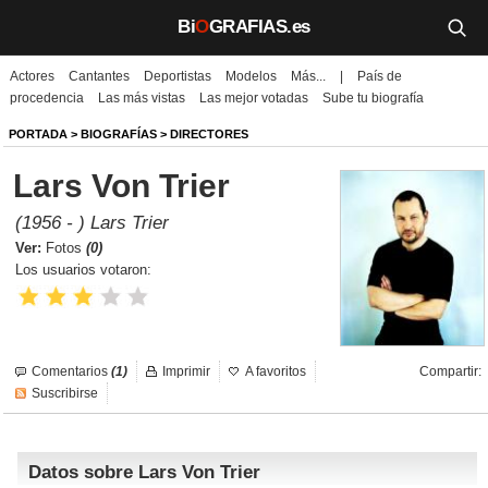
Bi
O
GRAFIAS.es
Actores
Cantantes
Deportistas
Modelos
Más...
|
País de
Biografías
procedencia
Las más vistas
Las mejor votadas
Sube tu biografía
Películas
PORTADA
>
BIOGRAFÍAS
>
DIRECTORES
Lars Von Trier
TV
(1956 - ) Lars Trier
Música
Ver:
Fotos
(0)
Los usuarios votaron:
Un día como hoy
Videos
Comentarios
(1)
Imprimir
A favoritos
Compartir:
Galerías
Suscribirse
Noticias
Datos sobre Lars Von Trier
Iniciar sesión
Crear cuenta