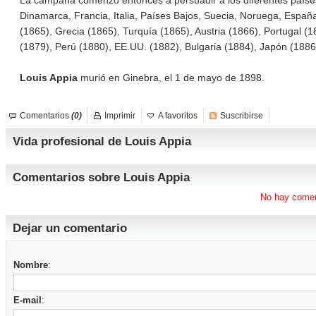
La campaña comenzó entonces a persuadir a los diferentes países
Dinamarca, Francia, Italia, Países Bajos, Suecia, Noruega, Españ
(1865), Grecia (1865), Turquía (1865), Austria (1866), Portugal (1
(1879), Perú (1880), EE.UU. (1882), Bulgaria (1884), Japón (188
Louis Appia
murió en Ginebra, el 1 de mayo de 1898.
Comentarios
(0)
Imprimir
A favoritos
Suscribirse
Vida profesional de Louis Appia
Comentarios sobre Louis Appia
No hay comen
Dejar un comentario
Nombre
:
E-mail
: