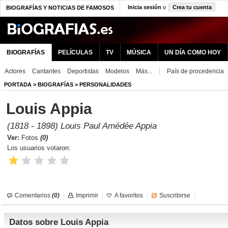
Inicia sesión
o
Crea tu cuenta
BIOGRAFÍAS Y NOTICIAS DE FAMOSOS
BIOGRAFÍAS
PELÍCULAS
TV
MÚSICA
UN DÍA COMO HOY
Actores
Cantantes
Deportistas
Modelos
Más...
|
País de procedencia
PORTADA
>
BIOGRAFÍAS
>
PERSONALIDADES
Louis Appia
(1818 - 1898) Louis Paul Amédée Appia
Ver:
Fotos
(0)
Los usuarios votaron:
Comentarios
(0)
Imprimir
A favoritos
Suscribirse
Datos sobre Louis Appia