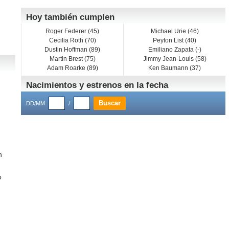
Hoy también cumplen
Roger Federer (45)
Michael Urie (46)
Cecilia Roth (70)
Peyton List (40)
Dustin Hoffman (89)
Emiliano Zapata (-)
Martin Brest (75)
Jimmy Jean-Louis (58)
Adam Roarke (89)
Ken Baumann (37)
Nacimientos y estrenos en la fecha
DD/MM
/
n
o