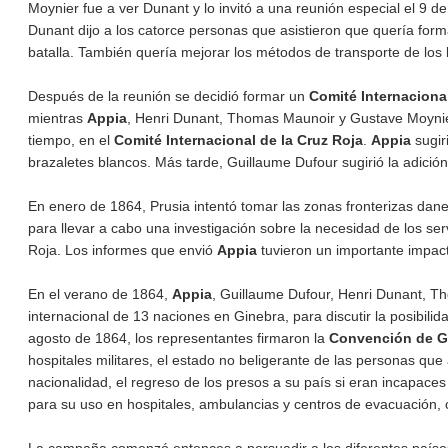
Moynier fue a ver Dunant y lo invitó a una reunión especial el 9 d
Dunant dijo a los catorce personas que asistieron que quería for
batalla. También quería mejorar los métodos de transporte de los he
Después de la reunión se decidió formar un
Comité Internaciona
mientras
Appia
, Henri Dunant, Thomas Maunoir y Gustave Moynier 
tiempo, en el
Comité Internacional de la Cruz Roja
.
Appia
sugir
brazaletes blancos. Más tarde, Guillaume Dufour sugirió la adición
En enero de 1864, Prusia intentó tomar las zonas fronterizas dan
para llevar a cabo una investigación sobre la necesidad de los ser
Roja. Los informes que envió
Appia
tuvieron un importante impact
En el verano de 1864,
Appia
, Guillaume Dufour, Henri Dunant, T
internacional de 13 naciones en Ginebra, para discutir la posibilid
agosto de 1864, los representantes firmaron la
Convención de G
hospitales militares, el estado no beligerante de las personas qu
nacionalidad, el regreso de los presos a su país si eran incapaces
para su uso en hospitales, ambulancias y centros de evacuación, 