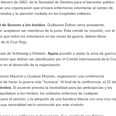
e febrero de 1863, de la Sociedad de Ginebra para el bienestar público.
mar una organización que enviara enfermeras voluntarias al campo de
ridos y la atención recibida en los hospitales militares.
l de Socorro a los heridos
. Guillaume Dufour sería presidente,
aceptaron ser miembros de la junta. Este comité se convirtió, con el
ió que todos los voluntarios en las zonas de guerra, debían llevar
 de la Cruz Roja.
esas de Schleswig y Holstein.
Appia
accedió a visitar la zona de guerra
vicios que debían ser planificados por el Comité Internacional de la Cr
o en el desarrollo de la organización.
homas Maunoir y Gustave Moynier, organizaron una conferencia
ad de hacer la guerra más "humana". Al final de la conferencia, el 22 de
inebra
. El acuerdo preveía la neutralidad para las ambulancias y los
e ayudaban a los heridos, los soldados enfermos de cualquier
 para el servicio, y la adopción de una bandera blanca con una cruz ro
cuya neutralidad sería reconocido por este símbolo.