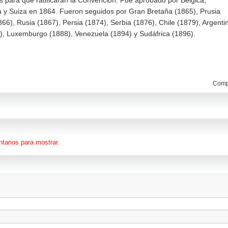
 para que ratificaran la Convención. Fue aprobado por Bélgica,
a y Suiza en 1864. Fueron seguidos por Gran Bretaña (1865), Prusia
866), Rusia (1867), Persia (1874), Serbia (1876), Chile (1879), Argenti
6), Luxemburgo (1888), Venezuela (1894) y Sudáfrica (1896).
Compa
tarios para mostrar.