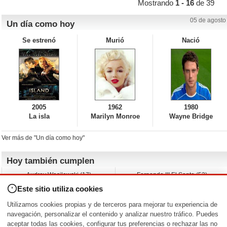
Mostrando
1 - 16
de 39
05 de agosto
Un día como hoy
Se estrenó
Murió
Nació
2005
1962
1980
La isla
Marilyn Monroe
Wayne Bridge
Ver más de "Un día como hoy"
Hoy también cumplen
Audrey Wasilewski (17)
Fernando III El Santo (52)
Chuck Campbell (57)
Marlene Favela (50)
Este sitio utiliza cookies
Angie Cole (40)
Guy de Maupassant (42)
Paul Kasey (53)
Leonardo Leo (50)
Utilizamos cookies propias y de terceros para mejorar tu experiencia de
Adam Irigoyen (29)
Robert Taylor (57)
navegación, personalizar el contenido y analizar nuestro tráfico. Puedes
aceptar todas las cookies, configurar tus preferencias o rechazar las no