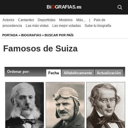
Bi
O
GRAFIAS.es
Actores
Cantantes
Deportistas
Modelos
Más...
|
País de
Biografías
procedencia
Las más vistas
Las mejor votadas
Sube tu biografía
Películas
PORTADA
>
BIOGRAFIAS
>
BUSCAR POR PAÍS
Famosos de Suiza
TV
Música
Ordenar por:
Un día como hoy
Fecha
Alfabéticamente
Actualización
Videos
Galerías
Noticias
Iniciar sesión
Crear cuenta