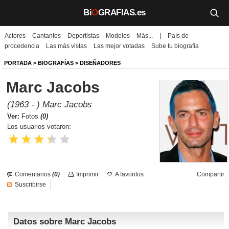
Bi
O
GRAFIAS.es
Actores
Cantantes
Deportistas
Modelos
Más...
|
País de
Biografías
procedencia
Las más vistas
Las mejor votadas
Sube tu biografía
Películas
PORTADA
>
BIOGRAFÍAS
>
DISEÑADORES
Marc Jacobs
TV
(1963 - ) Marc Jacobs
Música
Ver:
Fotos
(0)
Los usuarios votaron:
Un día como hoy
Videos
Comentarios
(0)
Imprimir
A favoritos
Compartir:
Galerías
Suscribirse
Noticias
Datos sobre Marc Jacobs
Iniciar sesión
Crear cuenta