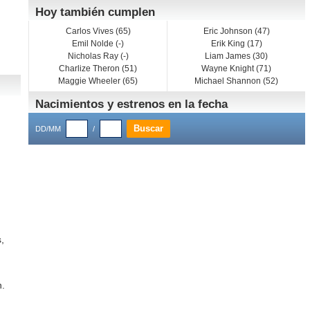
Hoy también cumplen
Carlos Vives (65)
Eric Johnson (47)
Emil Nolde (-)
Erik King (17)
Nicholas Ray (-)
Liam James (30)
Charlize Theron (51)
Wayne Knight (71)
Maggie Wheeler (65)
Michael Shannon (52)
Nacimientos y estrenos en la fecha
DD/MM
/
,
n.