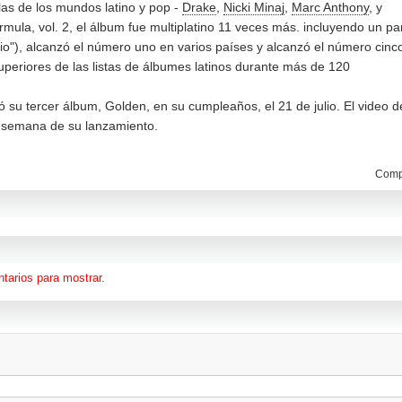
las de los mundos latino y pop -
Drake
,
Nicki Minaj
,
Marc Anthony
, y
ula, vol. 2, el álbum fue multiplatino 11 veces más. incluyendo un pa
io"), alcanzó el número uno en varios países y alcanzó el número cinc
superiores de las listas de álbumes latinos durante más de 120
ó su tercer álbum, Golden, en su cumpleaños, el 21 de julio. El video d
 semana de su lanzamiento.
Compa
tarios para mostrar.