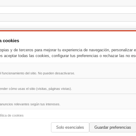
za cookies
opias y de terceros para mejorar tu experiencia de navegación, personalizar e
es aceptar todas las cookies, configurar tus preferencias o rechazar las no es
l funcionamiento del sitio. No pueden desactivarse.
der cómo usas el sitio (visitas, páginas vistas).
anuncios relevantes según tus intereses.
-
T
-
U
-
V
-
W
-
X
-
Y
-
Z
lítica de cookies
Solo esenciales
Guardar preferencias
ad