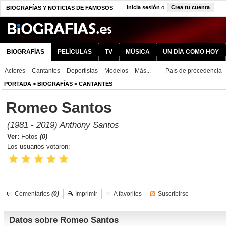
Inicia sesión
o
Crea tu cuenta
BIOGRAFÍAS Y NOTICIAS DE FAMOSOS
BIOGRAFÍAS
PELÍCULAS
TV
MÚSICA
UN DÍA COMO HOY
Actores
Cantantes
Deportistas
Modelos
Más...
|
País de procedencia
PORTADA
>
BIOGRAFÍAS
>
CANTANTES
Romeo Santos
(1981 - 2019) Anthony Santos
Ver:
Fotos
(0)
Los usuarios votaron:
Comentarios
(0)
Imprimir
A favoritos
Suscribirse
Datos sobre Romeo Santos