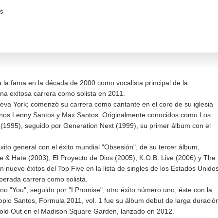
os
la fama en la década de 2000 como vocalista principal de la
a exitosa carrera como solista en 2011.
eva York; comenzó su carrera como cantante en el coro de su iglesia
anos Lenny Santos y Max Santos. Originalmente conocidos como Los
 (1995), seguido por Generation Next (1999), su primer álbum con el
éxito general con el éxito mundial "Obsesión", de su tercer álbum,
 & Hate (2003), El Proyecto de Dios (2005), K.O.B. Live (2006) y The
on nueve éxitos del Top Five en la lista de singles de los Estados Unidos
perada carrera como solista.
tino "You", seguido por "I Promise", otro éxito número uno, éste con la
ropio Santos, Formula 2011, vol. 1 fue su álbum debut de larga duració
 Sold Out en el Madison Square Garden, lanzado en 2012.