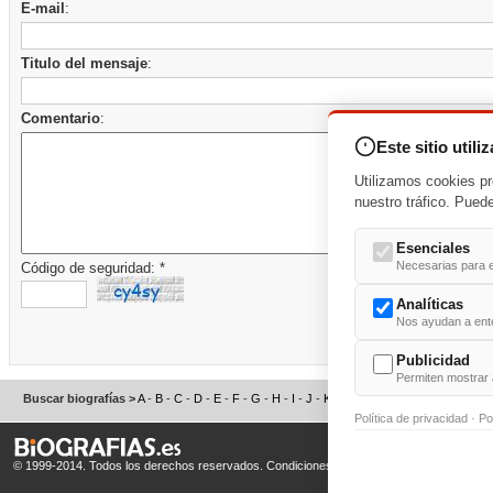
E-mail
:
Titulo del mensaje
:
Comentario
:
Este sitio utili
Utilizamos cookies pr
nuestro tráfico. Pued
Esenciales
Necesarias para e
Código de seguridad: *
Analíticas
Nos ayudan a enten
Publicidad
Permiten mostrar 
Buscar biografías >
A
-
B
-
C
-
D
-
E
-
F
-
G
-
H
-
I
-
J
-
K
-
L
-
M
-
N
-
O
-
P
-
Q
-
R
-
S
Política de privacidad
·
Po
© 1999-2014. Todos los derechos reservados.
Condiciones de uso
y
Política de Privacid