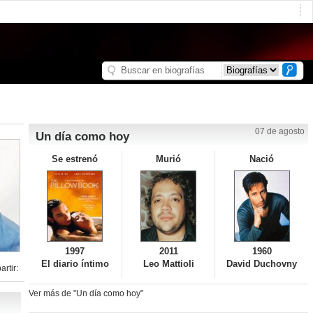
07 de agosto
Un día como hoy
Se estrenó
Murió
Nació
1997
2011
1960
El diario íntimo
Leo Mattioli
David Duchovny
rtir:
Ver más de "Un día como hoy"