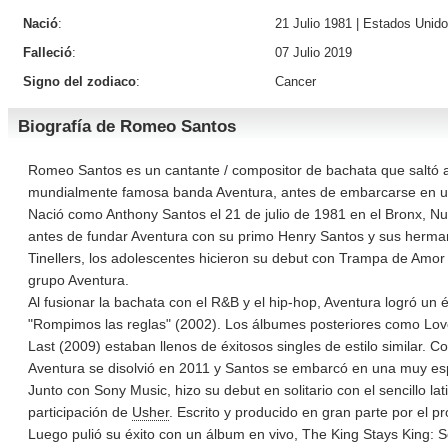
Nació
:
21 Julio 1981 |
Estados Unid
Falleció
:
07 Julio 2019
Signo del zodiaco
:
Cancer
Biografía de Romeo Santos
Romeo Santos es un cantante / compositor de bachata que saltó a 
mundialmente famosa banda Aventura, antes de embarcarse en un
Nació como Anthony Santos el 21 de julio de 1981 en el Bronx, Nu
antes de fundar Aventura con su primo Henry Santos y sus herm
Tinellers, los adolescentes hicieron su debut con Trampa de Amor
grupo Aventura.
Al fusionar la bachata con el R&B y el hip-hop, Aventura logró un 
"Rompimos las reglas" (2002). Los álbumes posteriores como Love
Last (2009) estaban llenos de éxitosos singles de estilo similar. C
Aventura se disolvió en 2011 y Santos se embarcó en una muy es
Junto con Sony Music, hizo su debut en solitario con el sencillo la
participación de
Usher
. Escrito y producido en gran parte por el p
Luego pulió su éxito con un álbum en vivo, The King Stays King: