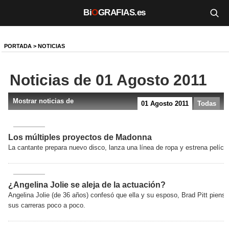
Bi
O
GRAFIAS.es
Biografías
PORTADA
>
NOTICIAS
Películas
Noticias de 01 Agosto 2011
TV
Mostrar noticias de
01 Agosto 2011
Todas
Música
Un día como hoy
Los múltiples proyectos de Madonna
La cantante prepara nuevo disco, lanza una línea de ropa y estrena películ
Videos
Galerías
¿Angelina Jolie se aleja de la actuación?
Angelina Jolie (de 36 años) confesó que ella y su esposo, Brad Pitt piens
Noticias
sus carreras poco a poco.
Iniciar sesión
Crear cuenta