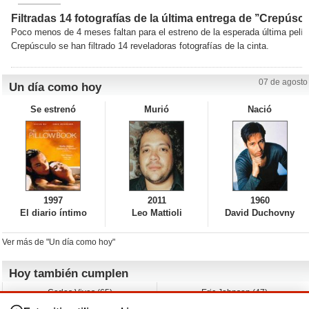
Filtradas 14 fotografías de la última entrega de ’’Crepúscu
Poco menos de 4 meses faltan para el estreno de la esperada última pelíc
Crepúsculo se han filtrado 14 reveladoras fotografías de la cinta.
07 de agosto
Un día como hoy
Se estrenó
Murió
Nació
1997
2011
1960
El diario íntimo
Leo Mattioli
David Duchovny
Ver más de "Un día como hoy"
Hoy también cumplen
Carlos Vives (65)
Eric Johnson (47)
Emil Nolde (-)
Erik King (17)