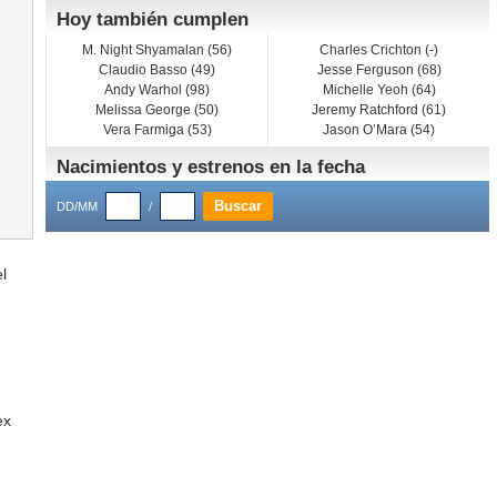
Hoy también cumplen
M. Night Shyamalan (56)
Charles Crichton (-)
Claudio Basso (49)
Jesse Ferguson (68)
Andy Warhol (98)
Michelle Yeoh (64)
Melissa George (50)
Jeremy Ratchford (61)
Vera Farmiga (53)
Jason O’Mara (54)
Nacimientos y estrenos en la fecha
DD/MM
/
l
ex