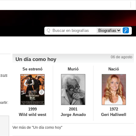
06 de agosto
Un día como hoy
Se estrenó
Murió
Nació
 sus
rtir:
1999
2001
1972
Wild wild west
Jorge Amado
Geri Halliwell
Ver más de "Un día como hoy"