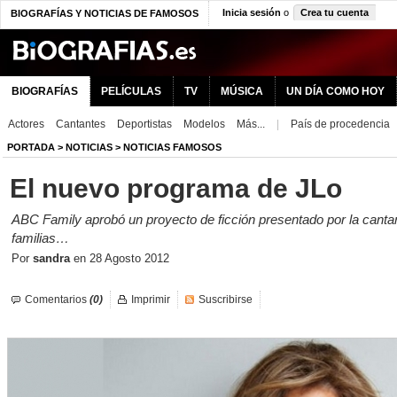
Inicia sesión
o
Crea tu cuenta
BIOGRAFÍAS Y NOTICIAS DE FAMOSOS
BIOGRAFÍAS
PELÍCULAS
TV
MÚSICA
UN DÍA COMO HOY
Actores
Cantantes
Deportistas
Modelos
Más...
|
País de procedencia
PORTADA
>
NOTICIAS
>
NOTICIAS FAMOSOS
El nuevo programa de JLo
ABC Family aprobó un proyecto de ficción presentado por la canta
familias…
Por
sandra
en
28 Agosto 2012
Comentarios
(0)
Imprimir
Suscribirse