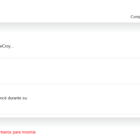
Compa
eCroy...
oncé durante su
tarios para mostrar.