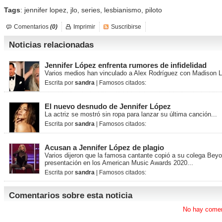
Tags
:
jennifer lopez
,
jlo
,
series
,
lesbianismo
,
piloto
Comentarios
(0)
Imprimir
Suscribirse
Noticias relacionadas
Jennifer López enfrenta rumores de infidelidad
Varios medios han vinculado a Alex Rodríguez con Madison L
Escrita por
sandra
| Famosos citados:
El nuevo desnudo de Jennifer López
La actriz se mostró sin ropa para lanzar su última canción...
Escrita por
sandra
| Famosos citados:
Acusan a Jennifer López de plagio
Varios dijeron que la famosa cantante copió a su colega Bey
presentación en los American Music Awards 2020...
Escrita por
sandra
| Famosos citados:
Comentarios sobre esta noticia
No hay comen