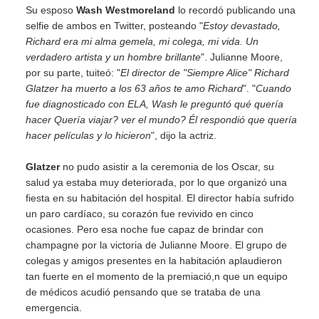
Su esposo
Wash Westmoreland
lo recordó publicando una
selfie de ambos en Twitter, posteando "
Estoy devastado,
Richard era mi alma gemela, mi colega, mi vida. Un
verdadero artista y un hombre brillante
". Julianne Moore,
por su parte, tuiteó: "
El director de "Siempre Alice" Richard
Glatzer ha muerto a los 63 años te amo Richard
". "
Cuando
fue diagnosticado con ELA, Wash le preguntó qué quería
hacer Quería viajar? ver el mundo? Él respondió que quería
hacer películas y lo hicieron
", dijo la actriz.
Glatzer
no pudo asistir a la ceremonia de los Oscar, su
salud ya estaba muy deteriorada, por lo que organizó una
fiesta en su habitación del hospital. El director había sufrido
un paro cardíaco, su corazón fue revivido en cinco
ocasiones. Pero esa noche fue capaz de brindar con
champagne por la victoria de Julianne Moore. El grupo de
colegas y amigos presentes en la habitación aplaudieron
tan fuerte en el momento de la premiació,n que un equipo
de médicos acudió pensando que se trataba de una
emergencia.