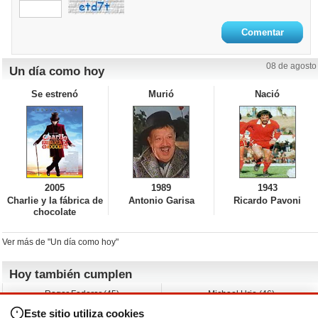
08 de agosto
Un día como hoy
Se estrenó
Murió
Nació
2005
1989
1943
Charlie y la fábrica de
Antonio Garisa
Ricardo Pavoni
chocolate
Ver más de "Un día como hoy"
Hoy también cumplen
Roger Federer (45)
Michael Urie (46)
Cecilia Roth (70)
Peyton List (40)
Este sitio utiliza cookies