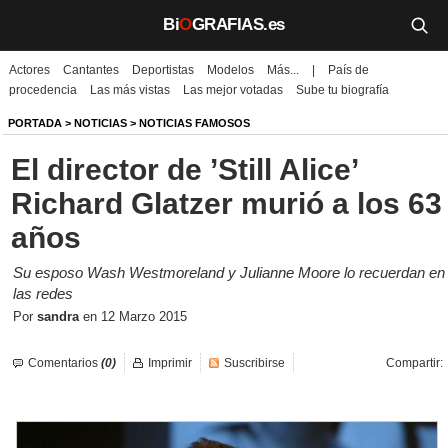
Bi
O
GRAFIAS.es
Actores
Cantantes
Deportistas
Modelos
Más...
|
País de
Biografías
procedencia
Las más vistas
Las mejor votadas
Sube tu biografía
Películas
PORTADA
>
NOTICIAS
>
NOTICIAS FAMOSOS
El director de ’Still Alice’
TV
Richard Glatzer murió a los 63
Música
años
Un día como hoy
Su esposo Wash Westmoreland y Julianne Moore lo recuerdan en
las redes
Videos
Por
sandra
en
12 Marzo 2015
Galerías
Comentarios
(0)
Imprimir
Suscribirse
Compartir:
Noticias
Iniciar sesión
Crear cuenta