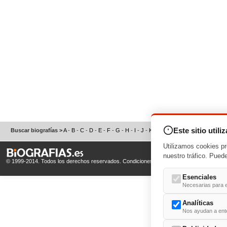
Este sitio utili
Buscar biografías >
A
-
B
-
C
-
D
-
E
-
F
-
G
-
H
-
I
-
J
-
K
-
L
-
M
-
N
-
O
-
P
-
Q
-
R
-
S
Utilizamos cookies pr
nuestro tráfico. Pued
© 1999-2014. Todos los derechos reservados.
Condiciones de uso
y
Política de Privacid
Esenciales
Necesarias para e
Analíticas
Nos ayudan a enten