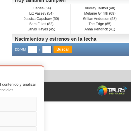
Hoy también cumplen
Juanes (54)
Audrey Tautou (48)
Liz Vassey (54)
Melanie Griffith (69)
Jessica Capshaw (50)
Gillian Anderson (58)
Sam Elliott (82)
The Edge (65)
Jarvis Hayes (45)
Anna Kendrick (41)
Nacimientos y estrenos en la fecha
DD/MM
/
l contenido y analizar
enciales.