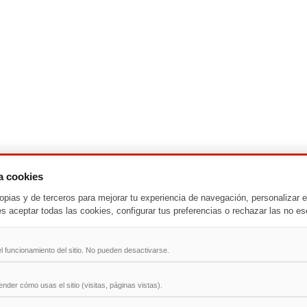
za cookies
-
T
-
U
-
V
-
W
-
X
-
Y
-
Z
opias y de terceros para mejorar tu experiencia de navegación, personalizar e
es aceptar todas las cookies, configurar tus preferencias o rechazar las no es
ad
l funcionamiento del sitio. No pueden desactivarse.
der cómo usas el sitio (visitas, páginas vistas).