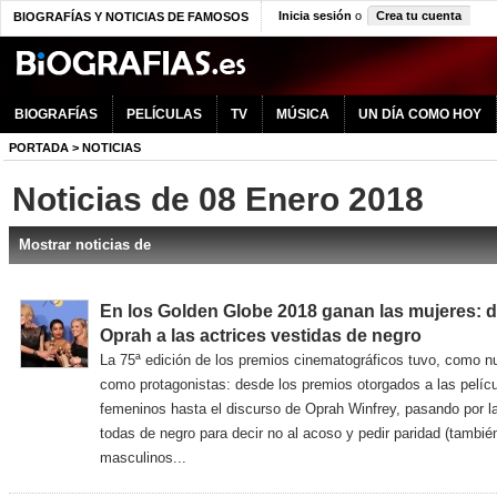
Inicia sesión
o
Crea tu cuenta
BIOGRAFÍAS Y NOTICIAS DE FAMOSOS
BIOGRAFÍAS
PELÍCULAS
TV
MÚSICA
UN DÍA COMO HOY
PORTADA
>
NOTICIAS
Noticias de 08 Enero 2018
Mostrar noticias de
En los Golden Globe 2018 ganan las mujeres: d
Oprah a las actrices vestidas de negro
La 75ª edición de los premios cinematográficos tuvo, como n
como protagonistas: desde los premios otorgados a las pelíc
femeninos hasta el discurso de Oprah Winfrey, pasando por la 
todas de negro para decir no al acoso y pedir paridad (tambié
masculinos...