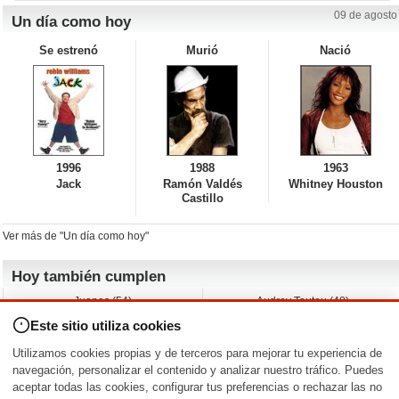
09 de agosto
Un día como hoy
Se estrenó
Murió
Nació
1996
1988
1963
Jack
Ramón Valdés
Whitney Houston
Castillo
Ver más de "Un día como hoy"
Hoy también cumplen
Juanes (54)
Audrey Tautou (48)
Liz Vassey (54)
Melanie Griffith (69)
Este sitio utiliza cookies
Jessica Capshaw (50)
Gillian Anderson (58)
Sam Elliott (82)
The Edge (65)
Utilizamos cookies propias y de terceros para mejorar tu experiencia de
Jarvis Hayes (45)
Anna Kendrick (41)
navegación, personalizar el contenido y analizar nuestro tráfico. Puedes
aceptar todas las cookies, configurar tus preferencias o rechazar las no
Nacimientos y estrenos en la fecha