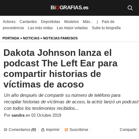
Bi
O
GRAFIAS.es
Actores
Cantantes
Deportistas
Modelos
Más...
|
País de
Biografías
procedencia
Las más vistas
Las mejor votadas
Sube tu biografía
Películas
PORTADA
>
NOTICIAS
>
NOTICIAS FAMOSOS
Dakota Johnson lanza el
TV
podcast The Left Ear para
Música
compartir historias de
Un día como hoy
víctimas de acoso
Videos
Un año después de compartir su número de teléfono para
recopilar historias de víctimas de acoso, la actriz lanzó un podcast
Galerías
con todos los testimonios recibidos...
Por
sandra
en
02 Octubre 2019
Noticias
Comentarios
(0)
Imprimir
Suscribirse
Compartir:
Iniciar sesión
Crear cuenta