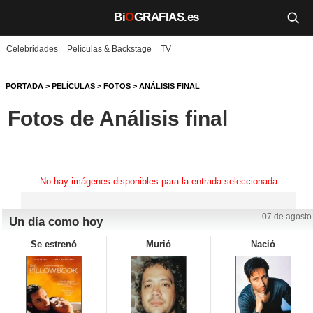
Bi
O
GRAFIAS.es
Celebridades
Películas & Backstage
TV
Biografías
Películas
PORTADA
>
PELÍCULAS
>
FOTOS
>
ANÁLISIS FINAL
Fotos de Análisis final
TV
Música
Un día como hoy
No hay imágenes disponibles para la entrada seleccionada
Videos
07 de agosto
Un día como hoy
Galerías
Se estrenó
Murió
Nació
Noticias
Iniciar sesión
Crear cuenta