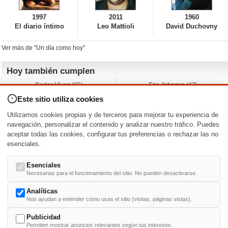
1997
2011
1960
El diario íntimo
Leo Mattioli
David Duchovny
Ver más de "Un día como hoy"
Hoy también cumplen
Carlos Vives (65)
Eric Johnson (47)
Emil Nolde (-)
Erik King (17)
Este sitio utiliza cookies
Nicholas Ray (-)
Liam James (30)
Charlize Theron (51)
Wayne Knight (71)
Utilizamos cookies propias y de terceros para mejorar tu experiencia de
Maggie Wheeler (65)
Michael Shannon (52)
navegación, personalizar el contenido y analizar nuestro tráfico. Puedes
aceptar todas las cookies, configurar tus preferencias o rechazar las no
Nacimientos y estrenos en la fecha
esenciales.
DD/MM
/
Esenciales
Necesarias para el funcionamiento del sitio. No pueden desactivarse.
Analíticas
Nos ayudan a entender cómo usas el sitio (visitas, páginas vistas).
Buscar biografías >
A
-
B
-
C
-
D
-
E
-
F
-
G
-
H
-
I
-
J
-
K
-
L
-
M
-
N
-
O
-
P
-
Q
-
R
-
S
-
T
-
U
-
V
-
W
-
X
-
Y
-
Z
Publicidad
Permiten mostrar anuncios relevantes según tus intereses.