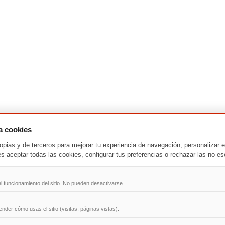
za cookies
-
T
-
U
-
V
-
W
-
X
-
Y
-
Z
opias y de terceros para mejorar tu experiencia de navegación, personalizar e
es aceptar todas las cookies, configurar tus preferencias o rechazar las no es
ad
l funcionamiento del sitio. No pueden desactivarse.
der cómo usas el sitio (visitas, páginas vistas).