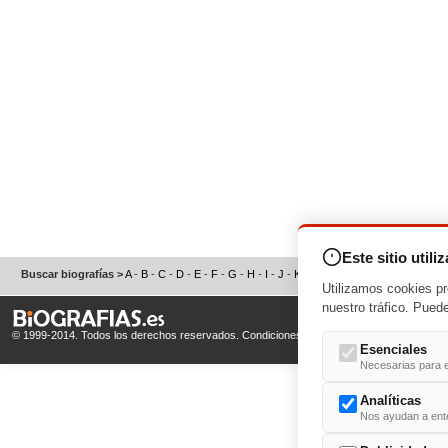
Este sitio utili
Buscar biografías >
A
-
B
-
C
-
D
-
E
-
F
-
G
-
H
-
I
-
J
-
K
-
L
-
M
-
N
-
O
-
P
-
Q
-
R
-
S
Utilizamos cookies pr
nuestro tráfico. Pued
© 1999-2014. Todos los derechos reservados.
Condiciones de uso
y
Política de Privacid
Esenciales
Necesarias para e
Analíticas
Nos ayudan a enten