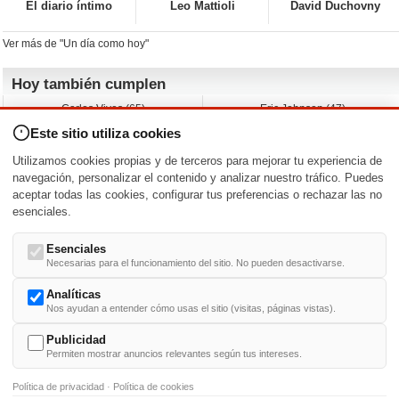
El diario íntimo
Leo Mattioli
David Duchovny
Ver más de "Un día como hoy"
Hoy también cumplen
Carlos Vives (65)
Eric Johnson (47)
Emil Nolde (-)
Erik King (17)
Este sitio utiliza cookies
Nicholas Ray (-)
Liam James (30)
Charlize Theron (51)
Wayne Knight (71)
Utilizamos cookies propias y de terceros para mejorar tu experiencia de
Maggie Wheeler (65)
Michael Shannon (52)
navegación, personalizar el contenido y analizar nuestro tráfico. Puedes
aceptar todas las cookies, configurar tus preferencias o rechazar las no
Nacimientos y estrenos en la fecha
esenciales.
DD/MM
/
Esenciales
Necesarias para el funcionamiento del sitio. No pueden desactivarse.
Analíticas
Nos ayudan a entender cómo usas el sitio (visitas, páginas vistas).
Buscar biografías >
A
-
B
-
C
-
D
-
E
-
F
-
G
-
H
-
I
-
J
-
K
-
L
-
M
-
N
-
O
-
P
-
Q
-
R
-
S
-
T
-
U
-
V
-
W
-
X
-
Y
-
Z
Publicidad
Permiten mostrar anuncios relevantes según tus intereses.
Política de privacidad
·
Política de cookies