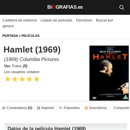
Bi
O
GRAFIAS.es
Cartelera de estrenos
Listado de películas
Directores
Buscar por
Biografías
género
Películas
PORTADA
>
PELÍCULAS
Hamlet (1969)
TV
(1969) Columbia Pictures
Música
Ver:
Fotos
(0)
Los usuarios votaron:
Un día como hoy
Videos
Galerías
Comentarios
(0)
Imprimir
A favoritos
Suscribirse
Compartir:
Noticias
Datos de la película Hamlet (1969)
Iniciar sesión
Crear cuenta