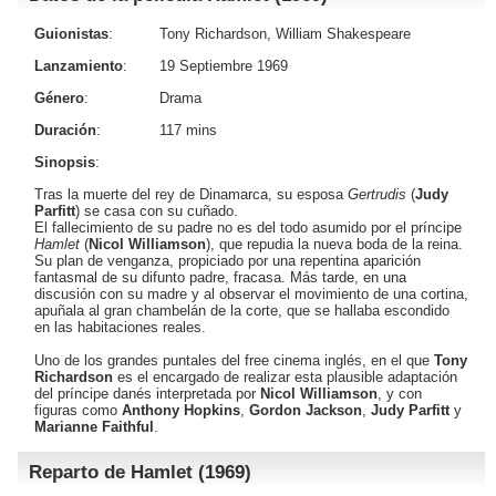
Guionistas
:
Tony Richardson, William Shakespeare
Lanzamiento
:
19 Septiembre 1969
Género
:
Drama
Duración
:
117 mins
Sinopsis
:
Tras la muerte del rey de Dinamarca, su esposa
Gertrudis
(
Judy
Parfitt
) se casa con su cuñado.
El fallecimiento de su padre no es del todo asumido por el príncipe
Hamlet
(
Nicol Williamson
), que repudia la nueva boda de la reina.
Su plan de venganza, propiciado por una repentina aparición
fantasmal de su difunto padre, fracasa. Más tarde, en una
discusión con su madre y al observar el movimiento de una cortina,
apuñala al gran chambelán de la corte, que se hallaba escondido
en las habitaciones reales.
Uno de los grandes puntales del free cinema inglés, en el que
Tony
Richardson
es el encargado de realizar esta plausible adaptación
del príncipe danés interpretada por
Nicol Williamson
, y con
figuras como
Anthony Hopkins
,
Gordon Jackson
,
Judy Parfitt
y
Marianne Faithful
.
Reparto de Hamlet (1969)