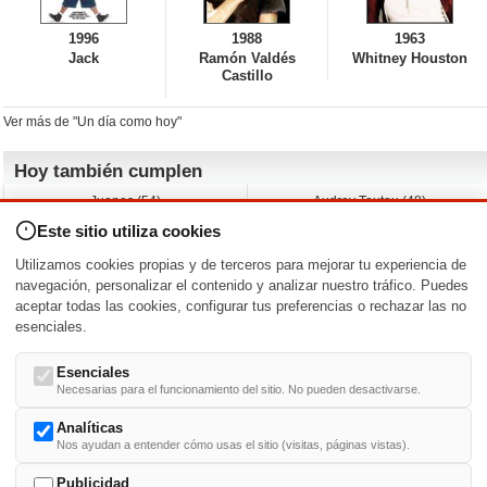
1996
1988
1963
Jack
Ramón Valdés
Whitney Houston
Castillo
Ver más de "Un día como hoy"
Hoy también cumplen
Juanes (54)
Audrey Tautou (48)
Liz Vassey (54)
Melanie Griffith (69)
Este sitio utiliza cookies
Jessica Capshaw (50)
Gillian Anderson (58)
Sam Elliott (82)
The Edge (65)
Utilizamos cookies propias y de terceros para mejorar tu experiencia de
Jarvis Hayes (45)
Anna Kendrick (41)
navegación, personalizar el contenido y analizar nuestro tráfico. Puedes
aceptar todas las cookies, configurar tus preferencias o rechazar las no
Nacimientos y estrenos en la fecha
esenciales.
DD/MM
/
Esenciales
Necesarias para el funcionamiento del sitio. No pueden desactivarse.
Analíticas
Nos ayudan a entender cómo usas el sitio (visitas, páginas vistas).
Buscar biografías >
A
-
B
-
C
-
D
-
E
-
F
-
G
-
H
-
I
-
J
-
K
-
L
-
M
-
N
-
O
-
P
-
Q
-
R
-
S
-
T
-
U
-
V
-
W
-
X
-
Y
-
Z
Publicidad