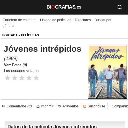
Bi
O
GRAFIAS.es
Cartelera de estrenos
Listado de películas
Directores
Buscar por
Biografías
género
Películas
PORTADA
>
PELÍCULAS
Jóvenes intrépidos
TV
(1989)
Música
Ver:
Fotos
(0)
Los usuarios votaron:
Un día como hoy
Videos
Galerías
Comentarios
(0)
Imprimir
A favoritos
Suscribirse
Compartir:
Noticias
Datos de la película Jóvenes intrépidos
Iniciar sesión
Crear cuenta