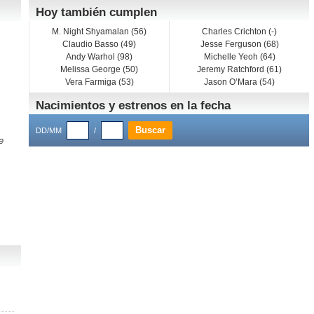
Hoy también cumplen
M. Night Shyamalan (56)
Charles Crichton (-)
Claudio Basso (49)
Jesse Ferguson (68)
Andy Warhol (98)
Michelle Yeoh (64)
Melissa George (50)
Jeremy Ratchford (61)
Vera Farmiga (53)
Jason O’Mara (54)
Nacimientos y estrenos en la fecha
DD/MM
/
e