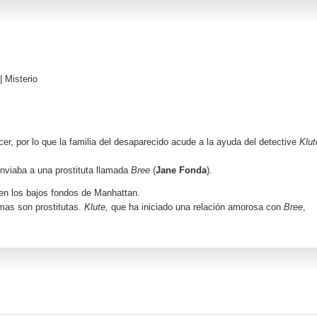
|
Misterio
r, por lo que la familia del desaparecido acude a la ayuda del detective
Klut
nviaba a una prostituta llamada
Bree
(
Jane Fonda
).
e en los bajos fondos de Manhattan.
mas son prostitutas.
Klute,
que ha iniciado una relación amorosa con
Bree
,