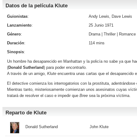
Datos de la película Klute
Guionistas
:
Andy Lewis, Dave Lewis
Lanzamiento
:
25 Junio 1971
Género
:
Drama
|
Thriller
|
Romance
Duración
:
114 mins
Sinopsis
:
Un hombre ha desaparecido en Manhattan y la policía no sabe ya que hace
(
Donald Sutherland
) para poder encontrarlo.
A través de un amigo,
Klute
encuentra unas cartas que el desaparecido e
El detective comienza los interrogatorios con la prostituta, adentrándos
Mientras tanto, misteriosamente comienzan unos asesinatos cuyas vícti
tratará de resolver el caso e impedir que
Bree
sea la próxima víctima.
Reparto de Klute
Donald Sutherland
John Klute