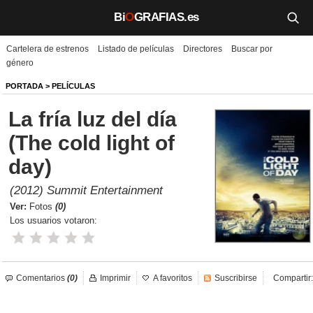
Bi
O
GRAFIAS.es
Cartelera de estrenos
Listado de películas
Directores
Buscar por
Biografías
género
Películas
PORTADA
>
PELÍCULAS
La fría luz del día
TV
(The cold light of
Música
day)
Un día como hoy
(2012) Summit Entertainment
Ver:
Fotos
(0)
Videos
Los usuarios votaron:
Galerías
Noticias
Comentarios
(0)
Imprimir
A favoritos
Suscribirse
Compartir:
Iniciar sesión
Crear cuenta