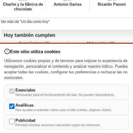
Charlie y la fábrica de
Antonio Garisa
Ricardo Pavoni
chocolate
Ver más de "Un día como hoy"
Hoy también cumplen
Roger Federer (45)
Michael Urie (46)
Cecilia Roth (70)
Peyton List (40)
Este sitio utiliza cookies
Dustin Hoffman (89)
Emiliano Zapata (-)
Martin Brest (75)
Jimmy Jean-Louis (58)
Utilizamos cookies propias y de terceros para mejorar tu experiencia de
Adam Roarke (89)
Ken Baumann (37)
navegación, personalizar el contenido y analizar nuestro tráfico. Puedes
aceptar todas las cookies, configurar tus preferencias o rechazar las no
Nacimientos y estrenos en la fecha
esenciales.
DD/MM
/
Esenciales
Necesarias para el funcionamiento del sitio. No pueden desactivarse.
Analíticas
Nos ayudan a entender cómo usas el sitio (visitas, páginas vistas).
Buscar biografías >
A
-
B
-
C
-
D
-
E
-
F
-
G
-
H
-
I
-
J
-
K
-
L
-
M
-
N
-
O
-
P
-
Q
-
R
-
S
-
T
-
U
-
V
-
W
-
X
-
Y
-
Z
Publicidad
Permiten mostrar anuncios relevantes según tus intereses.