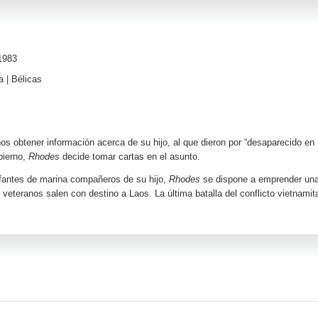
1983
a
|
Bélicas
s obtener información acerca de su hijo, al que dieron por “desaparecido en
bierno,
Rhodes
decide tomar cartas en el asunto.
nfantes de marina compañeros de su hijo,
Rhodes
se dispone a emprender un
veteranos salen con destino a Laos. La última batalla del conflicto vietnamit