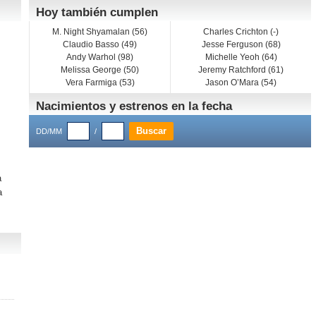
Hoy también cumplen
M. Night Shyamalan (56)
Charles Crichton (-)
Claudio Basso (49)
Jesse Ferguson (68)
Andy Warhol (98)
Michelle Yeoh (64)
Melissa George (50)
Jeremy Ratchford (61)
Vera Farmiga (53)
Jason O’Mara (54)
Nacimientos y estrenos en la fecha
DD/MM
/
a
a