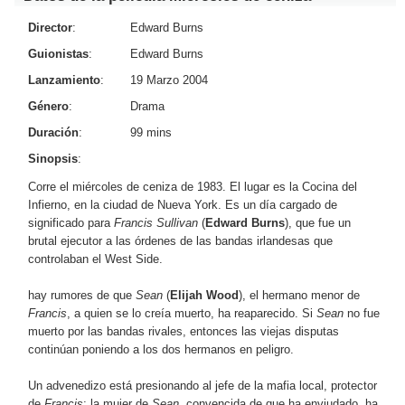
Director
:
Edward Burns
Guionistas
:
Edward Burns
Lanzamiento
:
19 Marzo 2004
Género
:
Drama
Duración
:
99 mins
Sinopsis
:
Corre el miércoles de ceniza de 1983. El lugar es la Cocina del
Infierno, en la ciudad de Nueva York. Es un día cargado de
significado para
Francis Sullivan
(
Edward Burns
), que fue un
brutal ejecutor a las órdenes de las bandas irlandesas que
controlaban el West Side.
hay rumores de que
Sean
(
Elijah Wood
), el hermano menor de
Francis
, a quien se lo creía muerto, ha reaparecido. Si
Sean
no fue
muerto por las bandas rivales, entonces las viejas disputas
continúan poniendo a los dos hermanos en peligro.
Un advenedizo está presionando al jefe de la mafia local, protector
de
Francis
; la mujer de
Sean
, convencida de que ha enviudado, ha