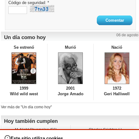
Código de seguridad: *
06 de agosto
Un día como hoy
Se estrenó
Murió
Nació
1999
2001
1972
Wild wild west
Jorge Amado
Geri Halliwell
Ver más de "Un día como hoy"
Hoy también cumplen
M. Night Shyamalan (56)
Charles Crichton (-)
Claudio Basso (49)
Jesse Ferguson (68)
Este sitio utiliza cookies