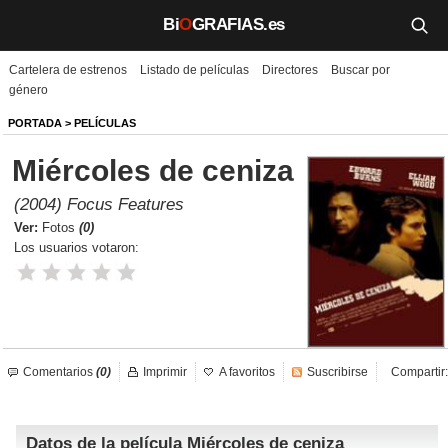
Bi
O
GRAFIAS.es
Cartelera de estrenos
Listado de películas
Directores
Buscar por
Biografías
género
Películas
PORTADA
>
PELÍCULAS
Miércoles de ceniza
TV
(2004) Focus Features
Música
Ver:
Fotos
(0)
Los usuarios votaron:
Un día como hoy
Videos
Galerías
Comentarios
(0)
Imprimir
A favoritos
Suscribirse
Compartir:
Noticias
Datos de la película Miércoles de ceniza
Iniciar sesión
Crear cuenta