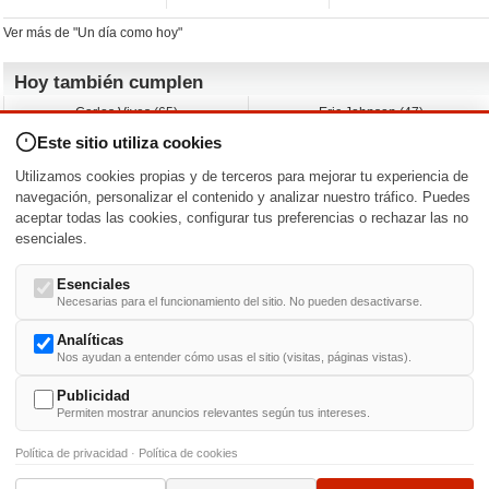
Ver más de "Un día como hoy"
Hoy también cumplen
Carlos Vives (65)
Eric Johnson (47)
Emil Nolde (-)
Erik King (17)
Este sitio utiliza cookies
Nicholas Ray (-)
Liam James (30)
Charlize Theron (51)
Wayne Knight (71)
Utilizamos cookies propias y de terceros para mejorar tu experiencia de
Maggie Wheeler (65)
Michael Shannon (52)
navegación, personalizar el contenido y analizar nuestro tráfico. Puedes
aceptar todas las cookies, configurar tus preferencias o rechazar las no
Nacimientos y estrenos en la fecha
esenciales.
DD/MM
/
Esenciales
Necesarias para el funcionamiento del sitio. No pueden desactivarse.
Analíticas
Nos ayudan a entender cómo usas el sitio (visitas, páginas vistas).
Buscar biografías >
A
-
B
-
C
-
D
-
E
-
F
-
G
-
H
-
I
-
J
-
K
-
L
-
M
-
N
-
O
-
P
-
Q
-
R
-
S
-
T
-
U
-
V
-
W
-
X
-
Y
-
Z
Publicidad
Permiten mostrar anuncios relevantes según tus intereses.
Política de privacidad
·
Política de cookies