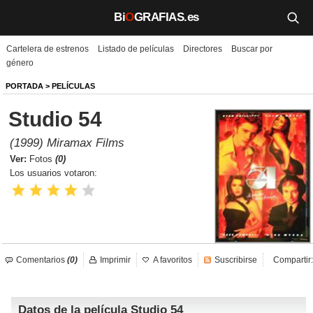
Bi
O
GRAFIAS.es
Cartelera de estrenos
Listado de películas
Directores
Buscar por
Biografías
género
Películas
PORTADA
>
PELÍCULAS
Studio 54
TV
(1999) Miramax Films
Música
Ver:
Fotos
(0)
Los usuarios votaron:
Un día como hoy
Videos
Galerías
Comentarios
(0)
Imprimir
A favoritos
Suscribirse
Compartir:
Noticias
Datos de la película Studio 54
Iniciar sesión
Crear cuenta