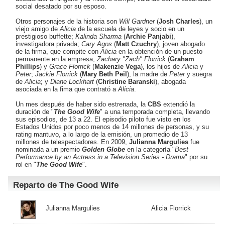
social desatado por su esposo.
Otros personajes de la historia son
Will Gardner
(
Josh Charles
), un
viejo amigo de
Alicia
de la escuela de leyes y socio en un
prestigioso buffette;
Kalinda Sharma
(
Archie Panjabi
),
investigadora privada;
Cary Agos
(
Matt Czuchry
), joven abogado
de la firma, que compite con
Alicia
en la obtención de un puesto
permanente en la empresa;
Zachary "Zach" Florrick
(
Graham
Phillips
) y
Grace Florrick
(
Makenzie Vega
), los hijos de
Alicia
y
Peter
;
Jackie Florrick
(
Mary Beth Peil
), la madre de
Peter
y suegra
de
Alicia
; y
Diane Lockhart
(
Christine Baranski
), abogada
asociada en la fima que contrató a
Alicia
.
Un mes después de haber sido estrenada, la
CBS
extendió la
duración de "
The Good Wife
" a una temporada completa, llevando
sus episodios, de 13 a 22. El episodio piloto fue visto en los
Estados Unidos por poco menos de 14 millones de personas, y su
rating mantuvo, a lo largo de la emisión, un promedio de 13
millones de telespectadores. En 2009,
Julianna Margulies
fue
nominada a un premio
Golden Globe
en la categoría "
Best
Performance by an Actress in a Television Series - Drama
" por su
rol en "
The Good Wife
".
Reparto de The Good Wife
Julianna Margulies
Alicia Florrick