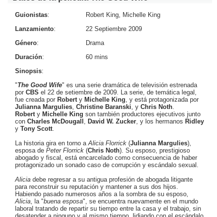
Guionistas
:
Robert King, Michelle King
Lanzamiento
:
22 Septiembre 2009
Género
:
Drama
Duración
:
60 mins
Sinopsis
:
"
The Good Wife
" es una serie dramática de televisión estrenada
por
CBS
el 22 de setiembre de 2009. La serie, de temática legal,
fue creada por
Robert
y
Michelle King
, y está protagonizada por
Julianna Margulies
,
Christine Baranski
, y
Chris Noth
.
Robert
y
Michelle King
son también productores ejecutivos junto
con
Charles McDougall
,
David W. Zucker
, y los hermanos
Ridley
y
Tony Scott
.
La historia gira en torno a
Alicia Florrick
(
Julianna Margulies
),
esposa de
Peter Florrick
(
Chris Noth
). Su esposo, prestigioso
abogado y fiscal, está encarcelado como consecuencia de haber
protagonizado un sonado caso de corrupción y escándalo sexual.
Alicia
debe regresar a su antigua profesión de abogada litigante
para reconstruir su reputación y mantener a sus dos hijos.
Habiendo pasado numerosos años a la sombra de su esposo,
Alicia
, la "
buena esposa
", se encuentra nuevamente en el mundo
laboral tratando de repartir su tiempo entre la casa y el trabajo, sin
desatender a ninguno y al mismo tiempo, lidiando con el escándalo