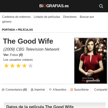
Bi
O
GRAFIAS.es
Cartelera de estrenos
Listado de películas
Directores
Buscar por
Biografías
género
Películas
PORTADA
>
PELÍCULAS
The Good Wife
TV
(2009) CBS Television Network
Música
Ver:
Fotos
(0)
Los usuarios votaron:
Un día como hoy
Videos
Galerías
Comentarios
(0)
Imprimir
A favoritos
Suscribirse
Compartir:
Noticias
Datos de la película The Good Wife
Iniciar sesión
Crear cuenta