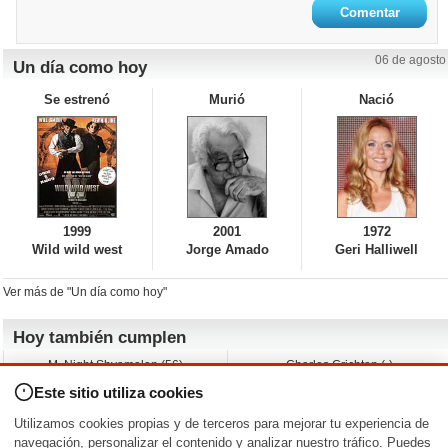
06 de agosto
Un día como hoy
Se estrenó
Murió
Nació
1999
2001
1972
Wild wild west
Jorge Amado
Geri Halliwell
Ver más de "Un día como hoy"
Hoy también cumplen
M. Night Shyamalan (56)
Charles Crichton (-)
Claudio Basso (49)
Jesse Ferguson (68)
Este sitio utiliza cookies
Andy Warhol (98)
Michelle Yeoh (64)
Melissa George (50)
Jeremy Ratchford (61)
Utilizamos cookies propias y de terceros para mejorar tu experiencia de
Vera Farmiga (53)
Jason O’Mara (54)
navegación, personalizar el contenido y analizar nuestro tráfico. Puedes