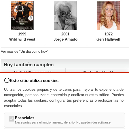
1999
2001
1972
Wild wild west
Jorge Amado
Geri Halliwell
Ver más de "Un día como hoy"
Hoy también cumplen
M. Night Shyamalan (56)
Charles Crichton (-)
Claudio Basso (49)
Jesse Ferguson (68)
Este sitio utiliza cookies
Andy Warhol (98)
Michelle Yeoh (64)
Melissa George (50)
Jeremy Ratchford (61)
Utilizamos cookies propias y de terceros para mejorar tu experiencia de
Vera Farmiga (53)
Jason O’Mara (54)
navegación, personalizar el contenido y analizar nuestro tráfico. Puedes
aceptar todas las cookies, configurar tus preferencias o rechazar las no
Nacimientos y estrenos en la fecha
esenciales.
DD/MM
/
Esenciales
Necesarias para el funcionamiento del sitio. No pueden desactivarse.