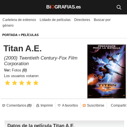
Bi
O
GRAFIAS.es
Cartelera de estrenos
Listado de películas
Directores
Buscar por
Biografías
género
Películas
PORTADA
>
PELÍCULAS
Titan A.E.
TV
(2000) Twentieth Century-Fox Film
Música
Corporation
Ver:
Fotos
(0)
Un día como hoy
Los usuarios votaron:
Videos
Galerías
Comentarios
(0)
Imprimir
A favoritos
Suscribirse
Compartir:
Noticias
Datos de la película Titan A.E.
Iniciar sesión
Crear cuenta