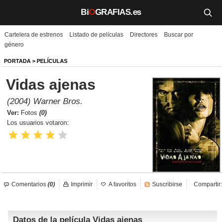
Bi
O
GRAFIAS.es
Cartelera de estrenos
Listado de películas
Directores
Buscar por
Biografías
género
Películas
PORTADA
>
PELÍCULAS
Vidas ajenas
TV
(2004) Warner Bros.
Música
Ver:
Fotos
(0)
Los usuarios votaron:
Un día como hoy
Videos
Galerías
Comentarios
(0)
Imprimir
A favoritos
Suscribirse
Compartir:
Noticias
Datos de la película Vidas ajenas
Iniciar sesión
Crear cuenta