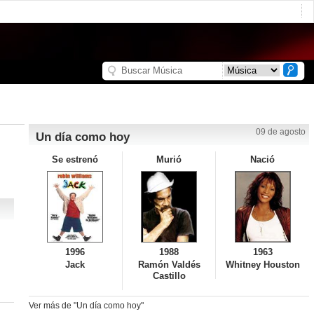
09 de agosto
Un día como hoy
Se estrenó
Murió
Nació
1996
1988
1963
Jack
Ramón Valdés
Whitney Houston
Castillo
Ver más de "Un día como hoy"