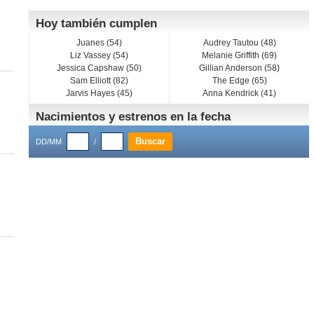
Hoy también cumplen
Juanes (54)
Audrey Tautou (48)
Liz Vassey (54)
Melanie Griffith (69)
Jessica Capshaw (50)
Gillian Anderson (58)
Sam Elliott (82)
The Edge (65)
Jarvis Hayes (45)
Anna Kendrick (41)
Nacimientos y estrenos en la fecha
DD/MM
/