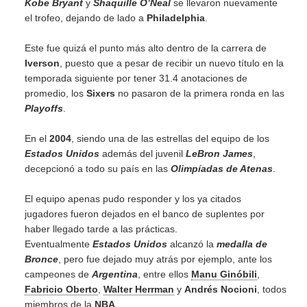
Kobe Bryant
y
Shaquille O’Neal
se llevaron nuevamente
el trofeo, dejando de lado a
Philadelphia
.
Este fue quizá el punto más alto dentro de la carrera de
Iverson
, puesto que a pesar de recibir un nuevo título en la
temporada siguiente por tener 31.4 anotaciones de
promedio, los
Sixers
no pasaron de la primera ronda en las
Playoffs
.
En el
2004
, siendo una de las estrellas del equipo de los
Estados Unidos
además del juvenil
LeBron James
,
decepcionó a todo su país en las
Olimpíadas de Atenas
.
El equipo apenas pudo responder y los ya citados
jugadores fueron dejados en el banco de suplentes por
haber llegado tarde a las prácticas.
Eventualmente
Estados Unidos
alcanzó la
medalla de
Bronce
, pero fue dejado muy atrás por ejemplo, ante los
campeones de
Argentina
, entre ellos
Manu Ginóbili
,
Fabricio Oberto
,
Walter Herrman
y
Andrés Nocioni
, todos
miembros de la
NBA
.