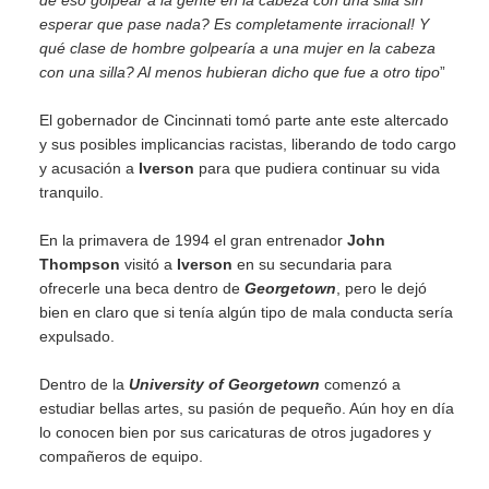
de eso golpear a la gente en la cabeza con una silla sin
esperar que pase nada? Es completamente irracional! Y
qué clase de hombre golpearía a una mujer en la cabeza
con una silla? Al menos hubieran dicho que fue a otro tipo
”
El gobernador de Cincinnati tomó parte ante este altercado
y sus posibles implicancias racistas, liberando de todo cargo
y acusación a
Iverson
para que pudiera continuar su vida
tranquilo.
En la primavera de 1994 el gran entrenador
John
Thompson
visitó a
Iverson
en su secundaria para
ofrecerle una beca dentro de
Georgetown
, pero le dejó
bien en claro que si tenía algún tipo de mala conducta sería
expulsado.
Dentro de la
University of Georgetown
comenzó a
estudiar bellas artes, su pasión de pequeño. Aún hoy en día
lo conocen bien por sus caricaturas de otros jugadores y
compañeros de equipo.