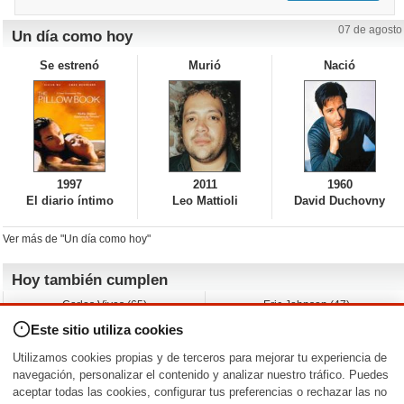
07 de agosto
Un día como hoy
Se estrenó
Murió
Nació
1997
2011
1960
El diario íntimo
Leo Mattioli
David Duchovny
Ver más de "Un día como hoy"
Hoy también cumplen
Carlos Vives (65)
Eric Johnson (47)
Emil Nolde (-)
Erik King (17)
Este sitio utiliza cookies
Nicholas Ray (-)
Liam James (30)
Charlize Theron (51)
Wayne Knight (71)
Utilizamos cookies propias y de terceros para mejorar tu experiencia de
Maggie Wheeler (65)
Michael Shannon (52)
navegación, personalizar el contenido y analizar nuestro tráfico. Puedes
aceptar todas las cookies, configurar tus preferencias o rechazar las no
Nacimientos y estrenos en la fecha