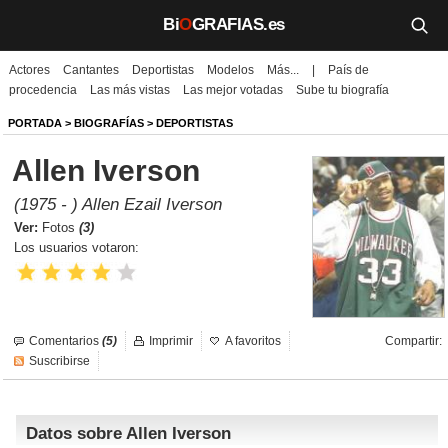
Bi
O
GRAFIAS.es
Actores
Cantantes
Deportistas
Modelos
Más...
|
País de
Biografías
procedencia
Las más vistas
Las mejor votadas
Sube tu biografía
Películas
PORTADA
>
BIOGRAFÍAS
>
DEPORTISTAS
Allen Iverson
TV
(1975 - ) Allen Ezail Iverson
Música
Ver:
Fotos
(3)
Los usuarios votaron:
Un día como hoy
Videos
Comentarios
(5)
Imprimir
A favoritos
Compartir:
Galerías
Suscribirse
Noticias
Datos sobre Allen Iverson
Iniciar sesión
Crear cuenta