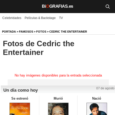
Bi
O
GRAFIAS.es
Celebridades
Películas & Backstage
TV
Biografías
Películas
PORTADA
>
FAMOSOS
>
FOTOS
>
CEDRIC THE ENTERTAINER
Fotos de Cedric the
TV
Entertainer
Música
Un día como hoy
No hay imágenes disponibles para la entrada seleccionada
Videos
Galerías
07 de agosto
Un día como hoy
Se estrenó
Murió
Nació
Noticias
Iniciar sesión
Crear cuenta