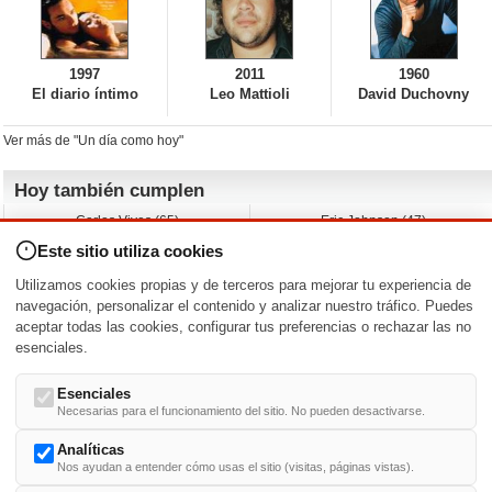
1997
2011
1960
El diario íntimo
Leo Mattioli
David Duchovny
Ver más de "Un día como hoy"
Hoy también cumplen
Carlos Vives (65)
Eric Johnson (47)
Emil Nolde (-)
Erik King (17)
Este sitio utiliza cookies
Nicholas Ray (-)
Liam James (30)
Charlize Theron (51)
Wayne Knight (71)
Utilizamos cookies propias y de terceros para mejorar tu experiencia de
Maggie Wheeler (65)
Michael Shannon (52)
navegación, personalizar el contenido y analizar nuestro tráfico. Puedes
aceptar todas las cookies, configurar tus preferencias o rechazar las no
Nacimientos y estrenos en la fecha
esenciales.
DD/MM
/
Esenciales
Necesarias para el funcionamiento del sitio. No pueden desactivarse.
Analíticas
Nos ayudan a entender cómo usas el sitio (visitas, páginas vistas).
Buscar biografías >
A
-
B
-
C
-
D
-
E
-
F
-
G
-
H
-
I
-
J
-
K
-
L
-
M
-
N
-
O
-
P
-
Q
-
R
-
S