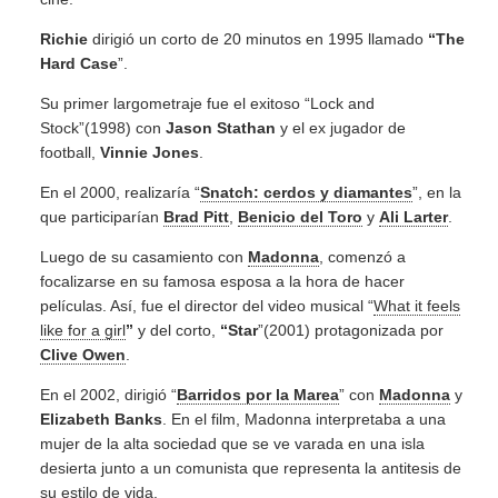
Richie
dirigió un corto de 20 minutos en 1995 llamado
“The
Hard Case
”.
Su primer largometraje fue el exitoso “Lock and
Stock”(1998) con
Jason Stathan
y el ex jugador de
football,
Vinnie Jones
.
En el 2000, realizaría “
Snatch: cerdos y diamantes
”, en la
que participarían
Brad Pitt
,
Benicio del Toro
y
Ali Larter
.
Luego de su casamiento con
Madonna
, comenzó a
focalizarse en su famosa esposa a la hora de hacer
películas. Así, fue el director del video musical “
What it feels
like for a girl
”
y del corto,
“Star
”(2001) protagonizada por
Clive Owen
.
En el 2002, dirigió “
Barridos por la Marea
” con
Madonna
y
Elizabeth Banks
. En el film, Madonna interpretaba a una
mujer de la alta sociedad que se ve varada en una isla
desierta junto a un comunista que representa la antitesis de
su estilo de vida.