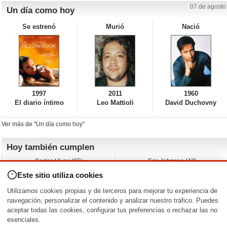
07 de agosto
Un día como hoy
Se estrenó
Murió
Nació
1997
2011
1960
El diario íntimo
Leo Mattioli
David Duchovny
Ver más de "Un día como hoy"
Hoy también cumplen
Carlos Vives (65)
Eric Johnson (47)
Emil Nolde (-)
Erik King (17)
Este sitio utiliza cookies
Nicholas Ray (-)
Liam James (30)
Charlize Theron (51)
Wayne Knight (71)
Utilizamos cookies propias y de terceros para mejorar tu experiencia de
Maggie Wheeler (65)
Michael Shannon (52)
navegación, personalizar el contenido y analizar nuestro tráfico. Puedes
aceptar todas las cookies, configurar tus preferencias o rechazar las no
Nacimientos y estrenos en la fecha
esenciales.