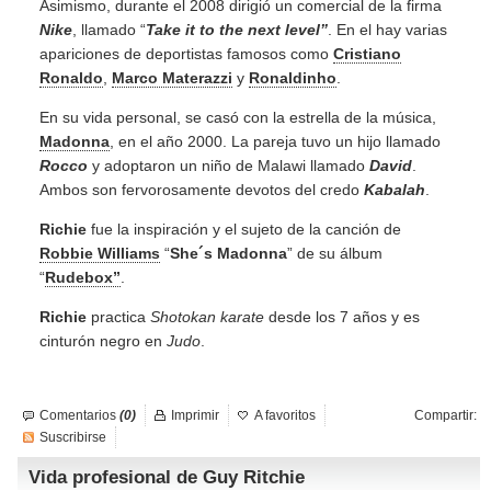
Asimismo, durante el 2008 dirigió un comercial de la firma
Nike
, llamado “
Take it to the next level”
. En el hay varias
apariciones de deportistas famosos como
Cristiano
Ronaldo
,
Marco Materazzi
y
Ronaldinho
.
En su vida personal, se casó con la estrella de la música,
Madonna
, en el año 2000. La pareja tuvo un hijo llamado
Rocco
y adoptaron un niño de Malawi llamado
David
.
Ambos son fervorosamente devotos del credo
Kabalah
.
Richie
fue la inspiración y el sujeto de la canción de
Robbie Williams
“
She´s Madonna
” de su álbum
“
Rudebox”
.
Richie
practica
Shotokan karate
desde los 7 años y es
cinturón negro en
Judo
.
Comentarios
(0)
Imprimir
A favoritos
Compartir:
Suscribirse
Vida profesional de Guy Ritchie