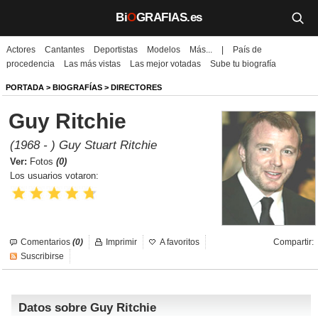
Bi
O
GRAFIAS.es
Actores
Cantantes
Deportistas
Modelos
Más...
|
País de
Biografías
procedencia
Las más vistas
Las mejor votadas
Sube tu biografía
Películas
PORTADA
>
BIOGRAFÍAS
>
DIRECTORES
Guy Ritchie
TV
(1968 - ) Guy Stuart Ritchie
Música
Ver:
Fotos
(0)
Los usuarios votaron:
Un día como hoy
Videos
Comentarios
(0)
Imprimir
A favoritos
Compartir:
Galerías
Suscribirse
Noticias
Datos sobre Guy Ritchie
Iniciar sesión
Crear cuenta