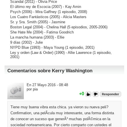
Scandal
(2011) - Olivia Price
El último rey de Escocia
(2007) - Kay Amin
Psych
(2006) - Mira Gaffney (1 episodio, 2008)
Los Cuatro Fantásticos
(2005) - Alicia Masters
Sr. y Sra. Smith
(2005) - Jasmine
Boston Legal
(2004) - Chelina Hall (5 episodios, 2005-2006)
She Hate Me
(2004) - Fatima Goodrich
La mancha humana
(2003) - Ellie
9 días
(2002) - Julie
NYPD Blue
(1993) - Maya Young (1 episodio, 2001)
Ley y orden (Law & Order)
(1990) - Allie Lawrence (1 episodio,
2001)
Comentarios sobre Kerry Washington
En 27 Mayo 2016 - 08:48
por pia
+0
Tiene muy buena vibra esta chica. ya vieron su nueva peli?
Confirmation, una pelÃ­cula muy interesante, una forma distinta
de conocer un suceso que generÃ³ muchas polÃ©mica en la
sociedad norteamericana. Por cierto comparto con ustedes el