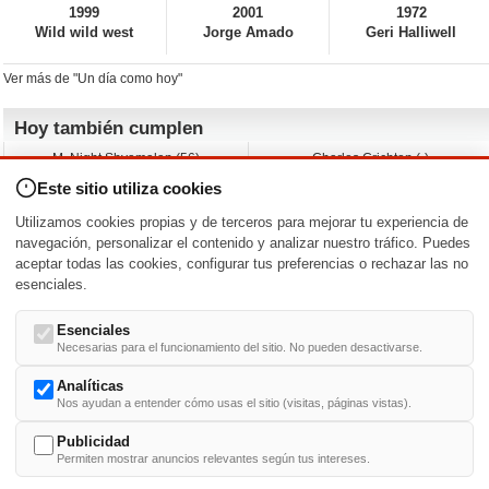
1999
2001
1972
Wild wild west
Jorge Amado
Geri Halliwell
Ver más de "Un día como hoy"
Hoy también cumplen
M. Night Shyamalan (56)
Charles Crichton (-)
Claudio Basso (49)
Jesse Ferguson (68)
Este sitio utiliza cookies
Andy Warhol (98)
Michelle Yeoh (64)
Melissa George (50)
Jeremy Ratchford (61)
Utilizamos cookies propias y de terceros para mejorar tu experiencia de
Vera Farmiga (53)
Jason O’Mara (54)
navegación, personalizar el contenido y analizar nuestro tráfico. Puedes
aceptar todas las cookies, configurar tus preferencias o rechazar las no
Nacimientos y estrenos en la fecha
esenciales.
DD/MM
/
Esenciales
Necesarias para el funcionamiento del sitio. No pueden desactivarse.
Analíticas
Nos ayudan a entender cómo usas el sitio (visitas, páginas vistas).
Buscar biografías >
A
-
B
-
C
-
D
-
E
-
F
-
G
-
H
-
I
-
J
-
K
-
L
-
M
-
N
-
O
-
P
-
Q
-
R
-
S
-
T
-
U
-
V
-
W
-
X
-
Y
-
Z
Publicidad
Permiten mostrar anuncios relevantes según tus intereses.