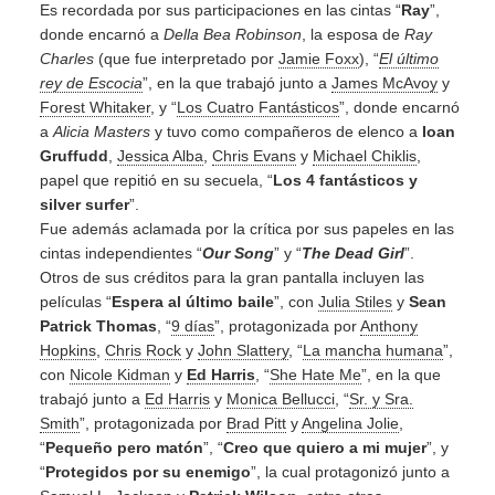
Es recordada por sus participaciones en las cintas “
Ray
”,
donde encarnó a
Della Bea Robinson
, la esposa de
Ray
Charles
(que fue interpretado por
Jamie Foxx
), “
El último
rey de Escocia
”, en la que trabajó junto a
James McAvoy
y
Forest Whitaker
, y “
Los Cuatro Fantásticos
”, donde encarnó
a
Alicia Masters
y tuvo como compañeros de elenco a
Ioan
Gruffudd
,
Jessica Alba
,
Chris Evans
y
Michael Chiklis
,
papel que repitió en su secuela, “
Los 4 fantásticos y
silver surfer
”.
Fue además aclamada por la crítica por sus papeles en las
cintas independientes “
Our Song
” y “
The Dead Girl
”.
Otros de sus créditos para la gran pantalla incluyen las
películas “
Espera al último baile
”, con
Julia Stiles
y
Sean
Patrick Thomas
, “
9 días
”, protagonizada por
Anthony
Hopkins
,
Chris Rock
y
John Slattery
, “
La mancha humana
”,
con
Nicole Kidman
y
Ed Harris
, “
She Hate Me
”, en la que
trabajó junto a
Ed Harris
y
Monica Bellucci
, “
Sr. y Sra.
Smith
”, protagonizada por
Brad Pitt
y
Angelina Jolie
,
“
Pequeño pero matón
”, “
Creo que quiero a mi mujer
”, y
“
Protegidos por su enemigo
”, la cual protagonizó junto a