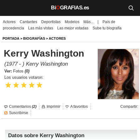
Bi
O
GRAFIAS.es
Actores
Cantantes
Deportistas
Modelos
Más...
|
País de
Biografías
procedencia
Las más vistas
Las mejor votadas
Sube tu biografía
Películas
PORTADA
>
BIOGRAFÍAS
>
ACTORES
Kerry Washington
TV
(1977 - ) Kerry Washington
Música
Ver:
Fotos
(0)
Los usuarios votaron:
Un día como hoy
Videos
Comentarios
(2)
Imprimir
A favoritos
Compartir:
Galerías
Suscribirse
Noticias
Datos sobre Kerry Washington
Iniciar sesión
Crear cuenta