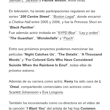
Samuel L. Jackson
y
Patrick Wilson
, entre otras.
En televisión, ha tenido participaciones regulares en las
series “
100 Centre Street
”, “
Boston Legal
”, donde encarnó
a
Chelina Hall
entre 2005 y 2006, y fue la
Princesa Shuri
en
“
Black Panther
”.
Fue además actriz invitada en “
NYPD Blue
”, “
Ley y orden
”,
“
The Guardian
”, “
Wonderfalls
” y “
Psych
”.
Entre sus próximos proyectos podemos mencionar las
películas “
Night Catches Us
”, “
The Details
”, “
A Thousand
Words
” y “
For Colored Girls Who Have Considered
Suicide When the Rainbow Is Enuf
”, todas ellas de
próximo estreno.
Además de su carrera como actriz,
Kerry
ha sido cara de
L
´Oreal
, compartiendo comerciales con actrices como
Scarlett Johansson
y
Eva Longoria
.
También ha incursionado como co-directora en el video de
la canción “
I Want You
” del artista de hip hop
Common
.