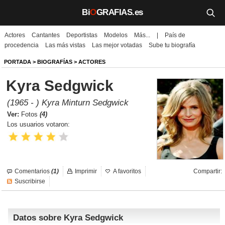
Bi
O
GRAFIAS.es
Actores
Cantantes
Deportistas
Modelos
Más...
|
País de
Biografías
procedencia
Las más vistas
Las mejor votadas
Sube tu biografía
Películas
PORTADA
>
BIOGRAFÍAS
>
ACTORES
Kyra Sedgwick
TV
(1965 - ) Kyra Minturn Sedgwick
Música
Ver:
Fotos
(4)
Los usuarios votaron:
Un día como hoy
Videos
Comentarios
(1)
Imprimir
A favoritos
Compartir:
Galerías
Suscribirse
Noticias
Datos sobre Kyra Sedgwick
Iniciar sesión
Crear cuenta