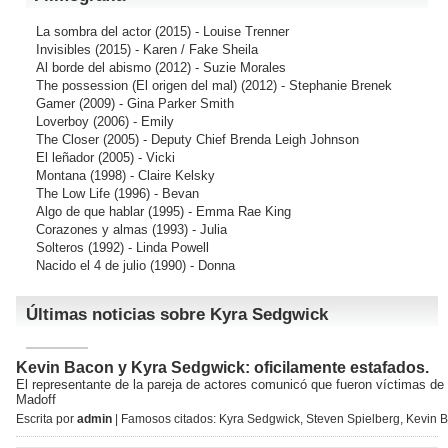
La sombra del actor
(2015) - Louise Trenner
Invisibles
(2015) - Karen / Fake Sheila
Al borde del abismo
(2012) - Suzie Morales
The possession (El origen del mal)
(2012) - Stephanie Brenek
Gamer
(2009) - Gina Parker Smith
Loverboy
(2006) - Emily
The Closer
(2005) - Deputy Chief Brenda Leigh Johnson
El leñador
(2005) - Vicki
Montana
(1998) - Claire Kelsky
The Low Life
(1996) - Bevan
Algo de que hablar
(1995) - Emma Rae King
Corazones y almas
(1993) - Julia
Solteros
(1992) - Linda Powell
Nacido el 4 de julio
(1990) - Donna
Últimas noticias sobre Kyra Sedgwick
Kevin Bacon y Kyra Sedgwick: oficilamente estafados.
El representante de la pareja de actores comunicó que fueron víctimas de
Madoff
Escrita por
admin
| Famosos citados:
Kyra Sedgwick
,
Steven Spielberg
,
Kevin 