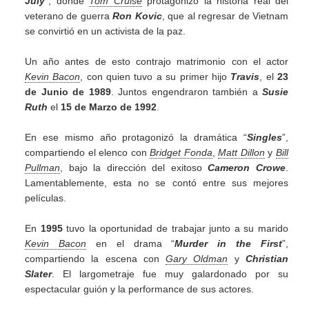
July
”, donde
Tom Cruise
protagonizó la historia real del
veterano de guerra
Ron Kovic
, que al regresar de Vietnam
se convirtió en un activista de la paz.
Un año antes de esto contrajo matrimonio con el actor
Kevin Bacon
, con quien tuvo a su primer hijo
Travis
, el
23
de Junio de 1989
. Juntos engendraron también a
Susie
Ruth
el
15 de Marzo de 1992
.
En ese mismo año protagonizó la dramática “
Singles
”,
compartiendo el elenco con
Bridget Fonda
,
Matt Dillon
y
Bill
Pullman
, bajo la dirección del exitoso
Cameron Crowe
.
Lamentablemente, esta no se contó entre sus mejores
películas.
En
1995
tuvo la oportunidad de trabajar junto a su marido
Kevin Bacon
en el drama “
Murder in the First
”,
compartiendo la escena con
Gary Oldman
y
Christian
Slater
. El largometraje fue muy galardonado por su
espectacular guión y la performance de sus actores.