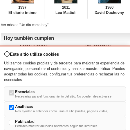
1997
2011
1960
El diario íntimo
Leo Mattioli
David Duchovny
Ver más de "Un día como hoy"
Hoy también cumplen
Carlos Vives (65)
Eric Johnson (47)
Emil Nolde (-)
Erik King (17)
Este sitio utiliza cookies
Nicholas Ray (-)
Liam James (30)
Charlize Theron (51)
Wayne Knight (71)
Utilizamos cookies propias y de terceros para mejorar tu experiencia de
Maggie Wheeler (65)
Michael Shannon (52)
navegación, personalizar el contenido y analizar nuestro tráfico. Puedes
aceptar todas las cookies, configurar tus preferencias o rechazar las no
Nacimientos y estrenos en la fecha
esenciales.
DD/MM
/
Esenciales
Necesarias para el funcionamiento del sitio. No pueden desactivarse.
Analíticas
Nos ayudan a entender cómo usas el sitio (visitas, páginas vistas).
Buscar biografías >
A
-
B
-
C
-
D
-
E
-
F
-
G
-
H
-
I
-
J
-
K
-
L
-
M
-
N
-
O
-
P
-
Q
-
R
-
S
-
T
-
U
-
V
-
W
-
X
-
Y
-
Z
Publicidad
Permiten mostrar anuncios relevantes según tus intereses.