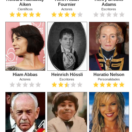
Aiken
Fournier
Adams
Científicos
Actores
Escritores
Hiam Abbas
Heinrich Hössli
Horatio Nelson
Actores
Escritores
Personalidades