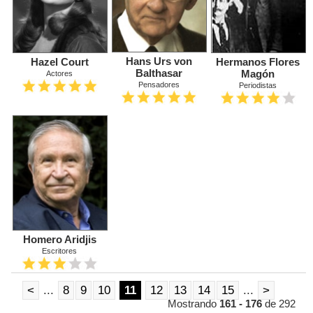
Hans Urs von
Hazel Court
Hermanos Flores
Balthasar
Magón
Actores
Pensadores
Periodistas
Homero Aridjis
Escritores
<
...
8
9
10
11
12
13
14
15
...
>
Mostrando
161 - 176
de 292