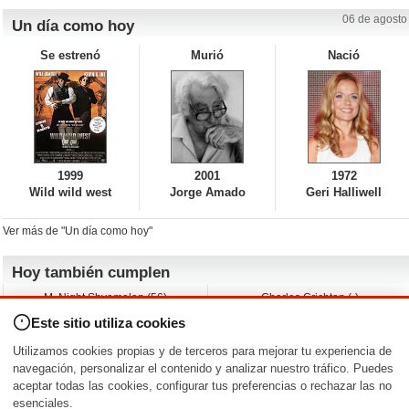
06 de agosto
Un día como hoy
Se estrenó
Murió
Nació
1999
2001
1972
Wild wild west
Jorge Amado
Geri Halliwell
Ver más de "Un día como hoy"
Hoy también cumplen
M. Night Shyamalan (56)
Charles Crichton (-)
Claudio Basso (49)
Jesse Ferguson (68)
Este sitio utiliza cookies
Andy Warhol (98)
Michelle Yeoh (64)
Melissa George (50)
Jeremy Ratchford (61)
Utilizamos cookies propias y de terceros para mejorar tu experiencia de
Vera Farmiga (53)
Jason O’Mara (54)
navegación, personalizar el contenido y analizar nuestro tráfico. Puedes
aceptar todas las cookies, configurar tus preferencias o rechazar las no
Nacimientos y estrenos en la fecha
esenciales.