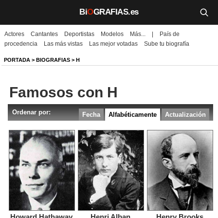
Bi
O
GRAFIAS.es
Actores
Cantantes
Deportistas
Modelos
Más...
|
País de
Biografías
procedencia
Las más vistas
Las mejor votadas
Sube tu biografía
Películas
PORTADA
>
BIOGRAFIAS
> H
TV
Famosos con H
Música
Ordenar por:
Fecha
Alfabéticamente
Actualización
Un día como hoy
Videos
Galerías
Noticias
Iniciar sesión
Crear cuenta
Howard Hathaway
Henri Alban
Henry Brooks