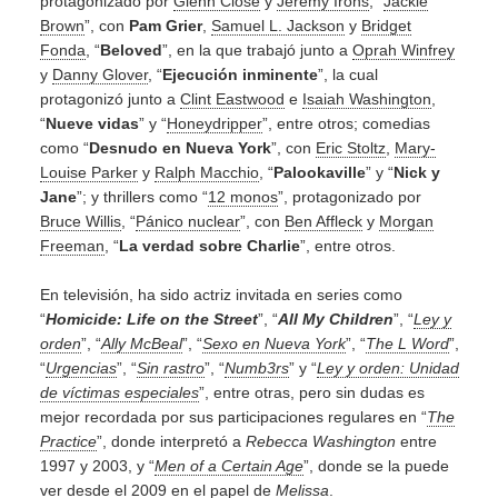
protagonizado por
Glenn Close
y
Jeremy Irons
, “
Jackie
Brown
”, con
Pam Grier
,
Samuel L. Jackson
y
Bridget
Fonda
, “
Beloved
”, en la que trabajó junto a
Oprah Winfrey
y
Danny Glover
, “
Ejecución inminente
”, la cual
protagonizó junto a
Clint Eastwood
e
Isaiah Washington
,
“
Nueve vidas
” y “
Honeydripper
”, entre otros; comedias
como “
Desnudo en Nueva York
”, con
Eric Stoltz
,
Mary-
Louise Parker
y
Ralph Macchio
, “
Palookaville
” y “
Nick y
Jane
”; y thrillers como “
12 monos
”, protagonizado por
Bruce Willis
, “
Pánico nuclear
”, con
Ben Affleck
y
Morgan
Freeman
, “
La verdad sobre Charlie
”, entre otros.
En televisión, ha sido actriz invitada en series como
“
Homicide: Life on the Street
”, “
All My Children
”, “
Ley y
orden
”, “
Ally McBeal
”, “
Sexo en Nueva York
”, “
The L Word
”,
“
Urgencias
”, “
Sin rastro
”, “
Numb3rs
” y “
Ley y orden: Unidad
de víctimas especiales
”, entre otras, pero sin dudas es
mejor recordada por sus participaciones regulares en “
The
Practice
”, donde interpretó a
Rebecca Washington
entre
1997 y 2003, y “
Men of a Certain Age
”, donde se la puede
ver desde el 2009 en el papel de
Melissa
.