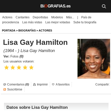
Bi
O
GRAFIAS.es
Actores
Cantantes
Deportistas
Modelos
Más...
|
País de
Biografías
procedencia
Las más vistas
Las mejor votadas
Sube tu biografía
Películas
PORTADA
>
BIOGRAFÍAS
>
ACTORES
Lisa Gay Hamilton
TV
(1964 - ) Lisa Gay Hamilton
Música
Ver:
Fotos
(0)
Los usuarios votaron:
Un día como hoy
Videos
Comentarios
(0)
Imprimir
A favoritos
Compartir:
Galerías
Suscribirse
Noticias
Datos sobre Lisa Gay Hamilton
Iniciar sesión
Crear cuenta