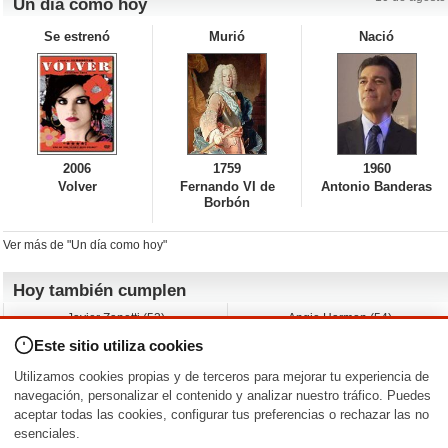
Un día como hoy
Se estrenó
Murió
Nació
2006
1759
1960
Volver
Fernando VI de
Antonio Banderas
Borbón
Ver más de "Un día como hoy"
Hoy también cumplen
Javier Zanetti (53)
Angie Harmon (54)
Devon Aoki (44)
Yaani King (45)
Este sitio utiliza cookies
Rosanna Arquette (67)
Rick Otto (53)
Joanna García (47)
Claudia Christian (61)
Utilizamos cookies propias y de terceros para mejorar tu experiencia de
Ryan Eggold (42)
Lucas Till (36)
navegación, personalizar el contenido y analizar nuestro tráfico. Puedes
aceptar todas las cookies, configurar tus preferencias o rechazar las no
Nacimientos y estrenos en la fecha
esenciales.