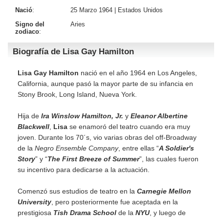
Nació
:
25 Marzo 1964 |
Estados Unidos
Signo del
Aries
zodiaco
:
Biografía de Lisa Gay Hamilton
Lisa Gay Hamilton
nació en el año 1964 en Los Angeles,
California, aunque pasó la mayor parte de su infancia en
Stony Brook, Long Island, Nueva York.
Hija de
Ira Winslow Hamilton, Jr.
y
Eleanor Albertine
Blackwell
,
Lisa
se enamoró del teatro cuando era muy
joven. Durante los 70´s, vio varias obras del off-Broadway
de la
Negro Ensemble Company
, entre ellas “
A Soldier's
Story
” y “
The First Breeze of Summer
”, las cuales fueron
su incentivo para dedicarse a la actuación.
Comenzó sus estudios de teatro en la
Carnegie Mellon
University
, pero posteriormente fue aceptada en la
prestigiosa
Tish Drama School
de la
NYU
, y luego de