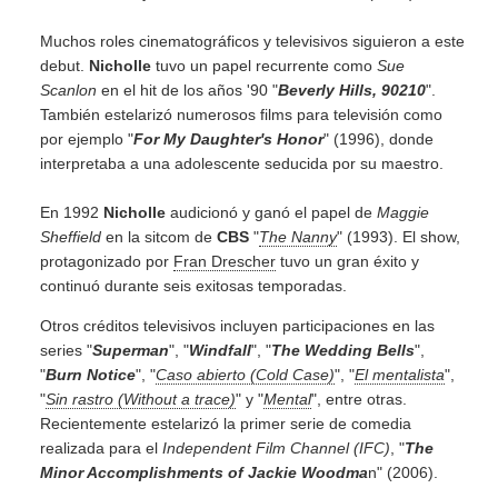
Muchos roles cinematográficos y televisivos siguieron a este
debut.
Nicholle
tuvo un papel recurrente como
Sue
Scanlon
en el hit de los años '90 "
Beverly Hills, 90210
".
También estelarizó numerosos films para televisión como
por ejemplo "
For My Daughter's Honor
" (1996), donde
interpretaba a una adolescente seducida por su maestro.
En 1992
Nicholle
audicionó y ganó el papel de
Maggie
Sheffield
en la sitcom de
CBS
"
The Nanny
" (1993). El show,
protagonizado por
Fran Drescher
tuvo un gran éxito y
continuó durante seis exitosas temporadas.
Otros créditos televisivos incluyen participaciones en las
series "
Superman
", "
Windfall
", "
The Wedding Bells
",
"
Burn Notice
", "
Caso abierto (Cold Case)
", "
El mentalista
",
"
Sin rastro (Without a trace)
" y "
Mental
", entre otras.
Recientemente estelarizó la primer serie de comedia
realizada para el
Independent Film Channel (IFC)
, "
The
Minor Accomplishments of Jackie Woodma
n" (2006).