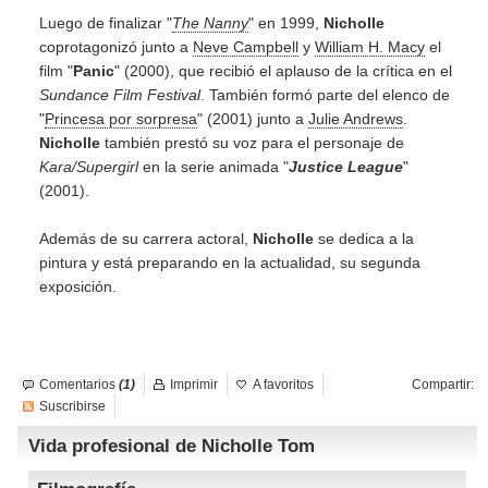
Luego de finalizar "
The Nanny
" en 1999,
Nicholle
coprotagonizó junto a
Neve Campbell
y
William H. Macy
el
film "
Panic
" (2000), que recibió el aplauso de la crítica en el
Sundance Film Festival
. También formó parte del elenco de
"
Princesa por sorpresa
" (2001) junto a
Julie Andrews
.
Nicholle
también prestó su voz para el personaje de
Kara/Supergirl
en la serie animada "
Justice League
"
(2001).
Además de su carrera actoral,
Nicholle
se dedica a la
pintura y está preparando en la actualidad, su segunda
exposición.
Comentarios
(1)
Imprimir
A favoritos
Compartir:
Suscribirse
Vida profesional de Nicholle Tom