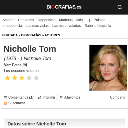
Bi
O
GRAFIAS.es
Actores
Cantantes
Deportistas
Modelos
Más...
|
País de
Biografías
procedencia
Las más vistas
Las mejor votadas
Sube tu biografía
Películas
PORTADA
>
BIOGRAFÍAS
>
ACTORES
Nicholle Tom
TV
(1978 - ) Nicholle Tom
Música
Ver:
Fotos
(0)
Los usuarios votaron:
Un día como hoy
Videos
Comentarios
(1)
Imprimir
A favoritos
Compartir:
Galerías
Suscribirse
Noticias
Datos sobre Nicholle Tom
Iniciar sesión
Crear cuenta