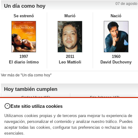
07 de agosto
Un día como hoy
Se estrenó
Murió
Nació
1997
2011
1960
El diario íntimo
Leo Mattioli
David Duchovny
Ver más de "Un día como hoy"
Hoy también cumplen
Carlos Vives (65)
Eric Johnson (47)
Emil Nolde (-)
Erik King (17)
Este sitio utiliza cookies
Nicholas Ray (-)
Liam James (30)
Charlize Theron (51)
Wayne Knight (71)
Utilizamos cookies propias y de terceros para mejorar tu experiencia de
Maggie Wheeler (65)
Michael Shannon (52)
navegación, personalizar el contenido y analizar nuestro tráfico. Puedes
aceptar todas las cookies, configurar tus preferencias o rechazar las no
Nacimientos y estrenos en la fecha
esenciales.