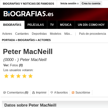
Inicia sesión
o
Crea tu cuenta
BIOGRAFÍAS Y NOTICIAS DE FAMOSOS
BIOGRAFÍAS
PELÍCULAS
TV
MÚSICA
UN DÍA COMO HOY
Actores
Cantantes
Deportistas
Modelos
Más...
|
País de procedencia
PORTADA
>
BIOGRAFÍAS
>
ACTORES
Peter MacNeill
(0000 - ) Peter MacNeill
Ver:
Fotos
(0)
Los usuarios votaron:
Comentarios
(0)
Imprimir
A favoritos
Suscribirse
Datos sobre Peter MacNeill