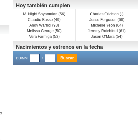
Hoy también cumplen
M. Night Shyamalan (56)
Charles Crichton (-)
Claudio Basso (49)
Jesse Ferguson (68)
Andy Warhol (98)
Michelle Yeoh (64)
Melissa George (50)
Jeremy Ratchford (61)
Vera Farmiga (53)
Jason O’Mara (54)
Nacimientos y estrenos en la fecha
DD/MM
/
a
co