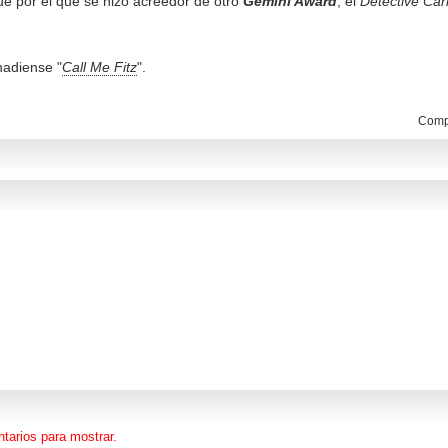
que por el que se hizo acreedor de otro
Gemini Award
; el
Detective Car
nadiense "
Call Me Fitz
".
Compa
tarios para mostrar.