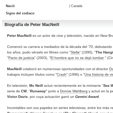
Nació
:
|
Canada
Signo del zodiaco
:
Biografía de Peter MacNeill
Peter MacNeill
es un actor de cine y televisión, nacido en New B
Comenzó su carrera a mediados de la década del '70, debutando 
los años, pudo vérselo en filmes como "
Stella
" (1990), "
The Hang
"
Pacto de justicia
" (2003), "
El hombre que no se dejó tumbar
" (Ci
MacNeill
colaboró en numerosas oportunidades con el director
Da
trabajos incluyen títulos como "
Crash
" (1996) o "
Una historia de vi
En televisión,
Mc Neill
actuó recientemente en la miniserie "
Sea W
serie de
CW
, "
Runaway
" junto a
Donnie Wahlberg
y actuó en la pe
Victor Davis
, por cuya actuación ganó un
Gemini Award
.
Incontables son sus papeles en series televisivas, entre los más r