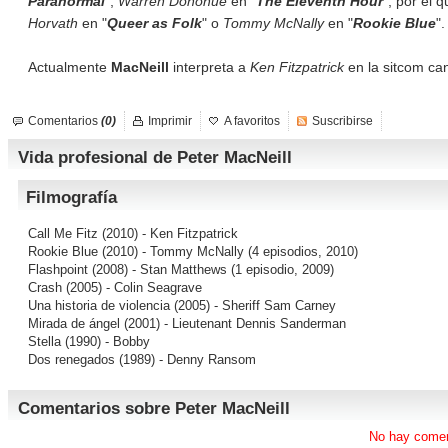
Paranormal
";
Warren Donohue
en "
The Eleventh Hour
", por el 
Horvath
en "
Queer as Folk
" o
Tommy McNally
en "
Rookie Blue
".
Actualmente
MacNeill
interpreta a
Ken Fitzpatrick
en la sitcom ca
Comentarios
(0)
Imprimir
A favoritos
Suscribirse
Vida profesional de Peter MacNeill
Filmografía
Call Me Fitz
(2010) - Ken Fitzpatrick
Rookie Blue
(2010) - Tommy McNally (4 episodios, 2010)
Flashpoint
(2008) - Stan Matthews (1 episodio, 2009)
Crash
(2005) - Colin Seagrave
Una historia de violencia
(2005) - Sheriff Sam Carney
Mirada de ángel
(2001) - Lieutenant Dennis Sanderman
Stella
(1990) - Bobby
Dos renegados
(1989) - Denny Ransom
Comentarios sobre Peter MacNeill
No hay comen