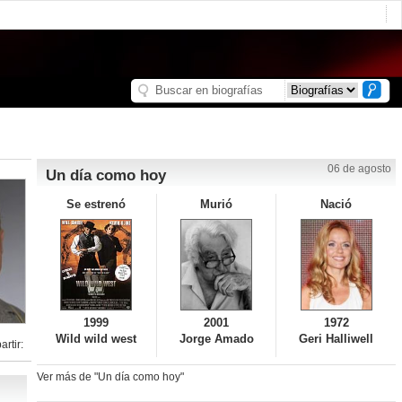
06 de agosto
Un día como hoy
Se estrenó
Murió
Nació
1999
2001
1972
Wild wild west
Jorge Amado
Geri Halliwell
rtir:
Ver más de "Un día como hoy"