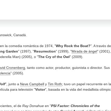
runswick, Canadá.
en la comedia romántica de 1974, "
Why Rock the Boat?
". A través de
ing Garden
" (1997), "
Resurrection
" (1999), "
Mirada de ángel
" (2001),
nderella Man) (2005), o "
The Cry of the Owl
" (2009).
vid Cronenberg
, tanto como actor, productor, guionista o director. Sus
olencia
" (2005).
olf
", junto a
Neve Campbell
y
Tim Roth
; tuvo un papel recurrente en l
lícula para televisión "
Victor
", basada en la vida del medallista olímpi
ecientes, el de
Ray Donahue
en "
PSI Factor: Chronicles of the