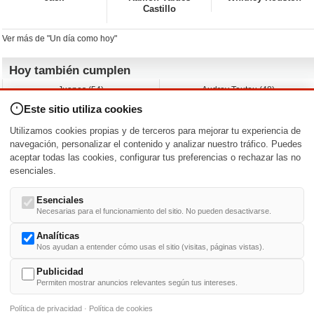
Castillo
Ver más de "Un día como hoy"
Hoy también cumplen
Juanes (54)
Audrey Tautou (48)
Liz Vassey (54)
Melanie Griffith (69)
Este sitio utiliza cookies
Jessica Capshaw (50)
Gillian Anderson (58)
Sam Elliott (82)
The Edge (65)
Utilizamos cookies propias y de terceros para mejorar tu experiencia de
Jarvis Hayes (45)
Anna Kendrick (41)
navegación, personalizar el contenido y analizar nuestro tráfico. Puedes
aceptar todas las cookies, configurar tus preferencias o rechazar las no
Nacimientos y estrenos en la fecha
esenciales.
DD/MM
/
Esenciales
Necesarias para el funcionamiento del sitio. No pueden desactivarse.
Analíticas
Nos ayudan a entender cómo usas el sitio (visitas, páginas vistas).
Buscar biografías >
A
-
B
-
C
-
D
-
E
-
F
-
G
-
H
-
I
-
J
-
K
-
L
-
M
-
N
-
O
-
P
-
Q
-
R
-
S
-
T
-
U
-
V
-
W
-
X
-
Y
-
Z
Publicidad
Permiten mostrar anuncios relevantes según tus intereses.
Política de privacidad
·
Política de cookies