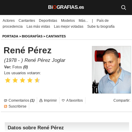
Bi
O
GRAFIAS.es
Actores
Cantantes
Deportistas
Modelos
Más...
|
País de
Biografías
procedencia
Las más vistas
Las mejor votadas
Sube tu biografía
Películas
PORTADA
>
BIOGRAFÍAS
>
CANTANTES
René Pérez
TV
(1978 - ) René Pérez Joglar
Música
Ver:
Fotos
(0)
Los usuarios votaron:
Un día como hoy
Videos
Comentarios
(1)
Imprimir
A favoritos
Compartir:
Galerías
Suscribirse
Noticias
Datos sobre René Pérez
Iniciar sesión
Crear cuenta