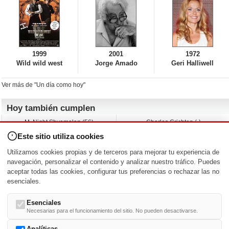
1999
2001
1972
Wild wild west
Jorge Amado
Geri Halliwell
Ver más de "Un día como hoy"
Hoy también cumplen
M. Night Shyamalan (56)
Charles Crichton (-)
Claudio Basso (49)
Jesse Ferguson (68)
Este sitio utiliza cookies
Andy Warhol (98)
Michelle Yeoh (64)
Melissa George (50)
Jeremy Ratchford (61)
Utilizamos cookies propias y de terceros para mejorar tu experiencia de
Vera Farmiga (53)
Jason O’Mara (54)
navegación, personalizar el contenido y analizar nuestro tráfico. Puedes
aceptar todas las cookies, configurar tus preferencias o rechazar las no
Nacimientos y estrenos en la fecha
esenciales.
DD/MM
/
Esenciales
Necesarias para el funcionamiento del sitio. No pueden desactivarse.
Analíticas