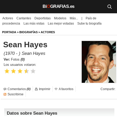
Bi
O
GRAFIAS.es
Actores
Cantantes
Deportistas
Modelos
Más...
|
País de
Biografías
procedencia
Las más vistas
Las mejor votadas
Sube tu biografía
Películas
PORTADA
>
BIOGRAFÍAS
>
ACTORES
Sean Hayes
TV
(1970 - ) Sean Hayes
Música
Ver:
Fotos
(0)
Los usuarios votaron:
Un día como hoy
Videos
Comentarios
(0)
Imprimir
A favoritos
Compartir:
Galerías
Suscribirse
Noticias
Datos sobre Sean Hayes
Iniciar sesión
Crear cuenta