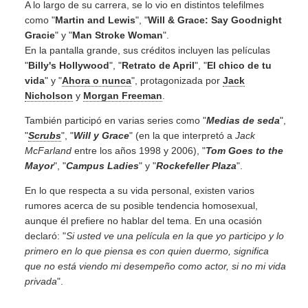
A lo largo de su carrera, se lo vio en distintos telefilmes
como "
Martin and Lewis
", "
Will & Grace: Say Goodnight
Gracie
" y "
Man Stroke Woman
".
En la pantalla grande, sus créditos incluyen las películas
"
Billy's Hollywood
", "
Retrato de April
", "
El chico de tu
vida
" y "
Ahora o nunca
", protagonizada por
Jack
Nicholson
y
Morgan Freeman
.
También participó en varias series como "
Medias de seda
",
"
Scrubs
", "
Will y Grace
" (en la que interpretó a
Jack
McFarland
entre los años 1998 y 2006), "
Tom Goes to the
Mayor
", "
Campus Ladies
" y "
Rockefeller Plaza
".
En lo que respecta a su vida personal, existen varios
rumores acerca de su posible tendencia homosexual,
aunque él prefiere no hablar del tema. En una ocasión
declaró: "
Si usted ve una película en la que yo participo y lo
primero en lo que piensa es con quien duermo, significa
que no está viendo mi desempeño como actor, si no mi vida
privada
".