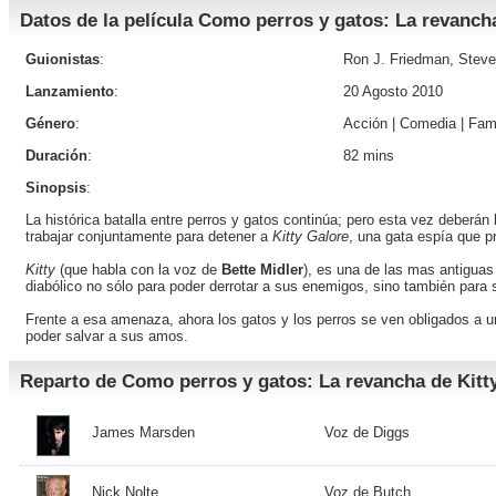
Datos de la película Como perros y gatos: La revanch
Guionistas
:
Ron J. Friedman, Stev
Lanzamiento
:
20 Agosto 2010
Género
:
Acción
|
Comedia
|
Fami
Duración
:
82 mins
Sinopsis
:
La histórica batalla entre perros y gatos continúa; pero esta vez deber
trabajar conjuntamente para detener a
Kitty Galore
, una gata espía que p
Kitty
(que habla con la voz de
Bette Midler
), es una de las mas antiguas
diabólico no sólo para poder derrotar a sus enemigos, sino también para
Frente a esa amenaza, ahora los gatos y los perros se ven obligados a uni
poder salvar a sus amos.
Reparto de Como perros y gatos: La revancha de Kitt
James Marsden
Voz de Diggs
Nick Nolte
Voz de Butch