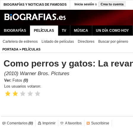
Inicia sesión
o
Crea tu cuenta
BIOGRAFÍAS Y NOTICIAS DE FAMOSOS
BIOGRAFÍAS
PELÍCULAS
TV
MÚSICA
UN DÍA COMO HOY
Cartelera de estrenos
Listado de películas
Directores
Buscar por género
PORTADA
>
PELÍCULAS
Como perros y gatos: La revan
(2010) Warner Bros. Pictures
Ver:
Fotos
(0)
Los usuarios votaron:
Comentarios
(0)
Imprimir
A favoritos
Suscribirse