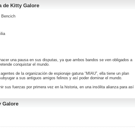
a de Kitty Galore
e Bencich
lia
án hacer una pausa en sus disputas, ya que ambos bandos se ven obligados a
retende conquistar el mundo.
 agentes de la organización de espionaje gatuna “
MIAU
”, ella tiene un plan
 subyugar a sus antiguos amigos felinos y así poder dominar el mundo.
r sus fuerzas por primera vez en la historia, en una insólita alianza para así
y Galore