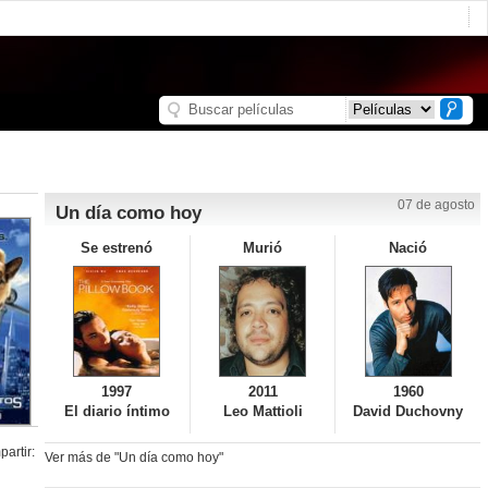
07 de agosto
Un día como hoy
Se estrenó
Murió
Nació
1997
2011
1960
El diario íntimo
Leo Mattioli
David Duchovny
artir:
Ver más de "Un día como hoy"