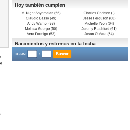
Hoy también cumplen
M. Night Shyamalan (56)
Charles Crichton (-)
Claudio Basso (49)
Jesse Ferguson (68)
Andy Warhol (98)
Michelle Yeoh (64)
Melissa George (50)
Jeremy Ratchford (61)
Vera Farmiga (53)
Jason O’Mara (54)
Nacimientos y estrenos en la fecha
DD/MM
/
n
e
s