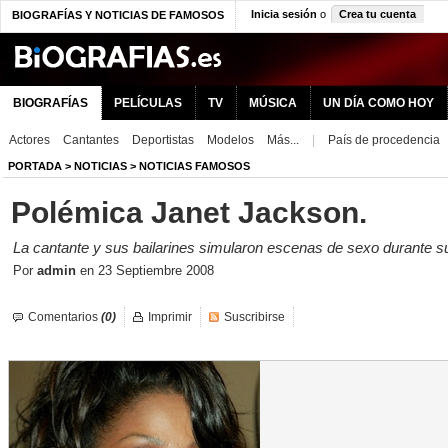
Inicia sesión
o
Crea tu cuenta
BIOGRAFÍAS Y NOTICIAS DE FAMOSOS
BIOGRAFÍAS
PELÍCULAS
TV
MÚSICA
UN DÍA COMO HOY
Actores
Cantantes
Deportistas
Modelos
Más...
|
País de procedencia
PORTADA
>
NOTICIAS
>
NOTICIAS FAMOSOS
Polémica Janet Jackson.
La cantante y sus bailarines simularon escenas de sexo durante su
Por
admin
en
23 Septiembre 2008
Comentarios
(0)
Imprimir
Suscribirse