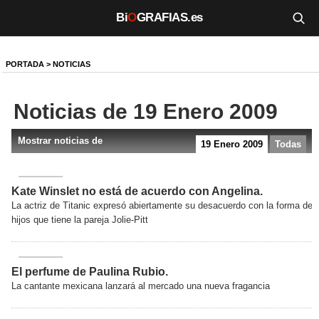
Bi
O
GRAFIAS.es
Biografías
PORTADA
>
NOTICIAS
Películas
Noticias de 19 Enero 2009
TV
Mostrar noticias de
19 Enero 2009
Todas
Música
Un día como hoy
Kate Winslet no está de acuerdo con Angelina.
La actriz de Titanic expresó abiertamente su desacuerdo con la forma de 
Videos
hijos que tiene la pareja Jolie-Pitt
Galerías
El perfume de Paulina Rubio.
Noticias
La cantante mexicana lanzará al mercado una nueva fragancia
Iniciar sesión
Crear cuenta