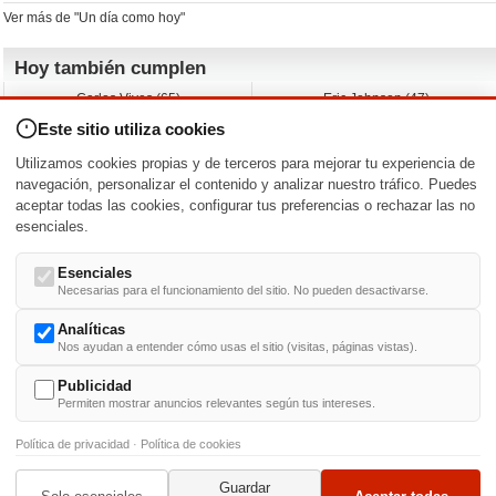
Ver más de "Un día como hoy"
Hoy también cumplen
Carlos Vives (65)
Eric Johnson (47)
Emil Nolde (-)
Erik King (17)
Este sitio utiliza cookies
Nicholas Ray (-)
Liam James (30)
Charlize Theron (51)
Wayne Knight (71)
Utilizamos cookies propias y de terceros para mejorar tu experiencia de
Maggie Wheeler (65)
Michael Shannon (52)
navegación, personalizar el contenido y analizar nuestro tráfico. Puedes
aceptar todas las cookies, configurar tus preferencias o rechazar las no
Nacimientos y estrenos en la fecha
esenciales.
DD/MM
/
Esenciales
Necesarias para el funcionamiento del sitio. No pueden desactivarse.
Analíticas
Nos ayudan a entender cómo usas el sitio (visitas, páginas vistas).
Buscar biografías >
A
-
B
-
C
-
D
-
E
-
F
-
G
-
H
-
I
-
J
-
K
-
L
-
M
-
N
-
O
-
P
-
Q
-
R
-
S
-
T
-
U
-
V
-
W
-
X
-
Y
-
Z
Publicidad
Permiten mostrar anuncios relevantes según tus intereses.
Política de privacidad
·
Política de cookies
Guardar
© 1999-2014. Todos los derechos reservados.
Condiciones de uso
y
Política de Privacid