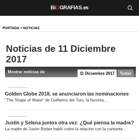
Bi
O
GRAFIAS.es
Biografías
PORTADA
>
NOTICIAS
Películas
Noticias de 11 Diciembre
TV
2017
Música
Mostrar noticias de
11 Diciembre 2017
Todas
Un día como hoy
Videos
Golden Globe 2018, se anunciaron las nominaciones
"The Shape of Water" de Guillermo del Toro, la favorita...
Galerías
Noticias
Justin y Selena juntos otra vez: ¿Qué piensa la madre?
La madre de Justin Bieber habló sobre la relación con la cantante...
Iniciar sesión
Crear cuenta