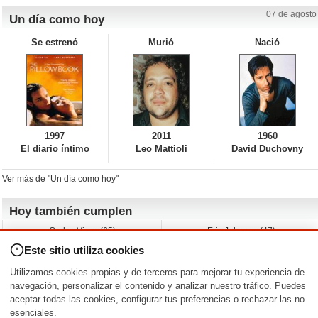
07 de agosto
Un día como hoy
Se estrenó
Murió
Nació
1997
2011
1960
El diario íntimo
Leo Mattioli
David Duchovny
Ver más de "Un día como hoy"
Hoy también cumplen
Carlos Vives (65)
Eric Johnson (47)
Emil Nolde (-)
Erik King (17)
Este sitio utiliza cookies
Nicholas Ray (-)
Liam James (30)
Charlize Theron (51)
Wayne Knight (71)
Utilizamos cookies propias y de terceros para mejorar tu experiencia de
Maggie Wheeler (65)
Michael Shannon (52)
navegación, personalizar el contenido y analizar nuestro tráfico. Puedes
aceptar todas las cookies, configurar tus preferencias o rechazar las no
Nacimientos y estrenos en la fecha
esenciales.