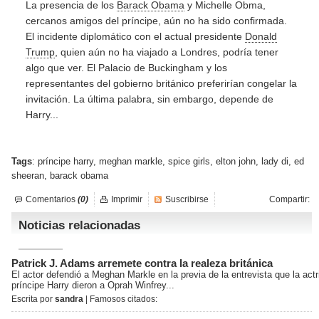
La presencia de los
Barack Obama
y Michelle Obma,
cercanos amigos del príncipe, aún no ha sido confirmada.
El incidente diplomático con el actual presidente
Donald
Trump
, quien aún no ha viajado a Londres, podría tener
algo que ver. El Palacio de Buckingham y los
representantes del gobierno británico preferirían congelar la
invitación. La última palabra, sin embargo, depende de
Harry...
Tags
:
príncipe harry
,
meghan markle
,
spice girls
,
elton john
,
lady di
,
ed
sheeran
,
barack obama
Comentarios
(0)
Imprimir
Suscribirse
Compartir:
Noticias relacionadas
Patrick J. Adams arremete contra la realeza británica
El actor defendió a Meghan Markle en la previa de la entrevista que la actri
príncipe Harry dieron a Oprah Winfrey...
Escrita por
sandra
| Famosos citados: