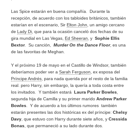
Las Spice estarán en buena compañía. Durante la
recepción, de acuerdo con los tabloides británicos, también
estarían en el escenario, Sir
Elton John
, un amigo cercano
de
Lady Di
, que para la ocasión canceló dos fechas de su
gira mundial en Las Vegas,
Ed Sheeran
, y
Sophie Ellis
Bextor
. Su canción,
Murder On the Dance Floor
, es una
de las favoritas de Meghan.
Y el próximo 19 de mayo en el Castillo de Windsor, también
deberíamos poder ver a
Sarah Ferguson
, ex esposa del
Príncipe Andrés
, para nada querida por el resto de la familia
real. pero Harry, sin embargo, la quería a toda costa entre
los invitados. Y también estará
Laura Parker Bowles
,
segunda hija de Camilla y su primer marido
Andrew Parker
Bowles
. Y de acuerdo a los últimos rumores también
estarán presentes las dos históricas ex del príncipe:
Chelsy
Davy
, que estuvo con Harry durante siete años, y
Cressida
Bonas
, que permaneció a su lado durante dos.