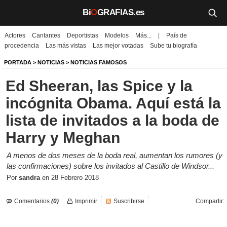
Bi
O
GRAFIAS.es
Actores
Cantantes
Deportistas
Modelos
Más...
|
País de
Biografías
procedencia
Las más vistas
Las mejor votadas
Sube tu biografía
Películas
PORTADA
>
NOTICIAS
>
NOTICIAS FAMOSOS
Ed Sheeran, las Spice y la
TV
incógnita Obama. Aquí está la
Música
lista de invitados a la boda de
Un día como hoy
Harry y Meghan
Videos
A menos de dos meses de la boda real, aumentan los rumores (y
las confirmaciones) sobre los invitados al Castillo de Windsor...
Galerías
Por
sandra
en
28 Febrero 2018
Noticias
Comentarios
(0)
Imprimir
Suscribirse
Compartir:
Iniciar sesión
Crear cuenta