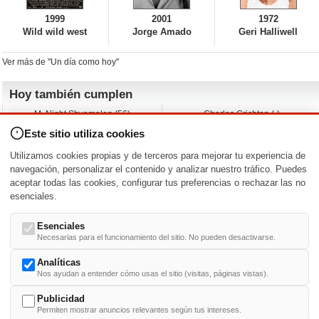
1999
2001
1972
Wild wild west
Jorge Amado
Geri Halliwell
Ver más de "Un día como hoy"
Hoy también cumplen
M. Night Shyamalan (56)
Charles Crichton (-)
Claudio Basso (49)
Jesse Ferguson (68)
Este sitio utiliza cookies
Andy Warhol (98)
Michelle Yeoh (64)
Melissa George (50)
Jeremy Ratchford (61)
Utilizamos cookies propias y de terceros para mejorar tu experiencia de
Vera Farmiga (53)
Jason O’Mara (54)
navegación, personalizar el contenido y analizar nuestro tráfico. Puedes
aceptar todas las cookies, configurar tus preferencias o rechazar las no
Nacimientos y estrenos en la fecha
esenciales.
DD/MM
/
Esenciales
Necesarias para el funcionamiento del sitio. No pueden desactivarse.
Analíticas
Nos ayudan a entender cómo usas el sitio (visitas, páginas vistas).
Buscar biografías >
A
-
B
-
C
-
D
-
E
-
F
-
G
-
H
-
I
-
J
-
K
-
L
-
M
-
N
-
O
-
P
-
Q
-
R
-
S
-
T
-
U
-
V
-
W
-
X
-
Y
-
Z
Publicidad
Permiten mostrar anuncios relevantes según tus intereses.